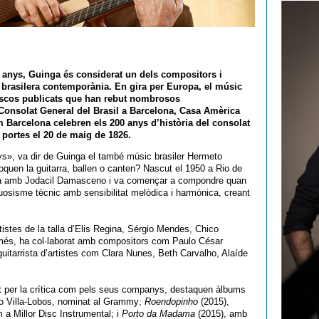
a anys,
Guinga
és considerat un dels compositors i
 brasilera contemporània. En gira per Europa, el músic
iscos publicats que han rebut nombrosos
Consolat General del Brasil a Barcelona
,
Casa Amèrica
m Barcelona
celebren els 200 anys d’història del consolat
s portes el 20 de maig de 1826.
s», va dir de Guinga el també músic brasiler Hermeto
quen la guitarra, ballen o canten? Nascut el 1950 a Rio de
sica amb Jodacil Damasceno i va començar a compondre quan
osisme tècnic amb sensibilitat melòdica i harmònica, creant
tistes de la talla d’Elis Regina, Sérgio Mendes, Chico
A més, ha col·laborat amb compositors com Paulo César
 guitarrista d’artistes com Clara Nunes, Beth Carvalho, Alaíde
nt per la crítica com pels seus companys, destaquen àlbums
to Villa-Lobos, nominat al Grammy;
Roendopinho
(2015),
 a Millor Disc Instrumental; i
Porto da Madama
(2015), amb