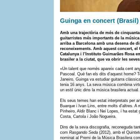
Guinga en concert (Brasil)
Amb una trajectòria de més de cinquant
guitarristes més importants de la música
arriba a Barcelona amb una desena de d
reconeixements. Amb aquest concert, el
Catalunya
i l’
Instituto Guimarães Rosa e
brasiler a la ciutat, que va obrir les seve
«Un talent que només apareix cada cent any
Pascoal. Què fan els dits d’aquest home? To
Janeiro, Guinga va estudiar guitarra clàs
tenia 16 anys. La seva música combina virtu
un estil únic dins la música brasilera actual.
Els seus temes han estat interpretats per ar
Buarque i Ivan Lins, entre molts d’altres. 
Pinheiro, Aldir Blanc i Nei Lopes, i ha estat
Costa, Cartola i João Nogueira.
Dins de la seva discografia, reconeguda ta
com
Rasgando Seda
(2012), amb el Quinte
nominat al Premi de la Música Brasilera com