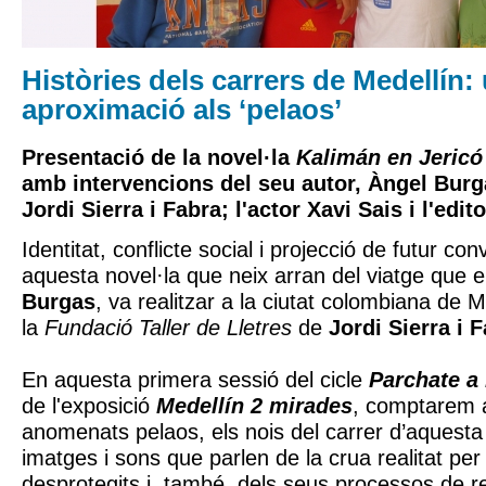
Històries dels carrers de Medellín:
aproximació als ‘pelaos’
Presentació de la novel·la
Kalimán en Jericó
amb intervencions del seu autor, Àngel Burga
Jordi Sierra i Fabra; l'actor Xavi Sais i l'edit
Identitat, conflicte social i projecció de futur co
aquesta novel·la que neix arran del viatge que el
Burgas
, va realitzar a la ciutat colombiana de 
la
Fundació Taller de Lletres
de
Jordi Sierra i 
En aquesta primera sessió del cicle
Parchate a
de l'exposició
Medellín 2 mirades
, comptarem 
anomenats pelaos, els nois del carrer d’aquesta 
imatges i sons que parlen de la crua realitat per
desprotegits i, també, dels seus processos de rei