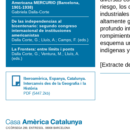
Americana MERCURIO (Barcelona,
riesgo, los
1901-1938)
Gabriela Dalla-Corte
industriale
altamente g
De las independencias al
bicentenario: segundo congreso
profundo in
internacional de instituciones
rompimiento
americanistas
Dalla Corte, G.; Lluís, A.; Camps, F. (eds.)
esquema urb
La Frontera: entre límits i ponts
indígenas y
Dalla Corte, G.; Ventura, M.; Lluís, A.
(eds.)
[Extracte de
Iberoamèrica, Espanya, Catalunya.
Intercanvis des de la Geografia i la
Història
PDF
(5447.2kb)
C/CÒRSEGA 299, ENTRESOL. 08008 BARCELONA