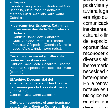
enfoques.
positivista
Coordinación y edición: Montserrat Galí
Boadella, Cielo Rosa Zaidenwerg,
tuviera luga
Marcela Lucci, Gabriela Dalla-Corte
era algo qu
Caballero
comunicació
Iberoamèrica, Espanya, Catalunya.
inexistente.
Intercanvis des de la Geografia i la
Història.
cultural o l
Gabriela Dalla-Corte Caballero,
del espacio 
Gustavo Garza Merodio, Ricardo
Piqueras Céspedes (Coords.) Marcela
oportunidad
Lucci, Cielo Zaindenwerg (eds.).
reconocer de
Construcción social y cultural del
diversas al
poder en las Américas
Gabriela Dalla-Corte Caballero, Ricardo
iberoameric
Piqueras Céspedes, Meritxell Tous Mata
necesidad d
(coords.)
heterogenei
El Archivo Documental del
En la renov
americanismo catalán. Una Historia
centenaria para la Casa de América
notable es l
(1909-1968)
Gabriela Dalla-Corte Caballero
biológico b
en el enten
Cultura y negocios: el americanismo
catalán de la Revista Comercial Ibero-
diversas co