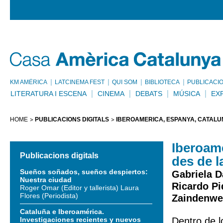
KM AMÈRICA
LATCINEMA FEST
QUI SOM
BIBLIOTECA
PUBLICACI
LITERATURA I ESCENA
CINEMA
DEBATS
MÚSICA
EX
HOME
PUBLICACIONS DIGITALS
IBEROAMÈRICA, ESPANYA, CATALUN
Iberoamè
Publicacions digitals
des de la
Sueños soñados, sueños despiertos:
Gabriela D
Nuestra ciudad
Ricardo Pi
Roger Omar (Editor y tallerista) Laura
Flores (Periodista)
Zaindenwer
Cataluña e Iberoamérica.
Investigaciones recientes y nuevos
Dentro de l