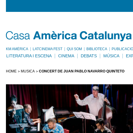
KM AMÈRICA
LATCINEMA FEST
QUI SOM
BIBLIOTECA
PUBLICACI
LITERATURA I ESCENA
CINEMA
DEBATS
MÚSICA
EX
HOME
MÚSICA
CONCERT DE JUAN PABLO NAVARRO QUINTETO