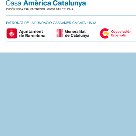
C/CÒRSEGA 299, ENTRESOL. 08008 BARCELONA
PATRONAT DE LA FUNDACIÓ CASA AMÈRICA CATALUNYA