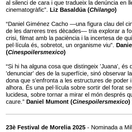
al silenci de cara i que tradueix la denúncia en 
cinematogràfic”.
Liz Basaldúa (
Chilango
)
“Daniel Giménez Cacho —una figura clau del ci
de les darreres tres dècades— tria explorar a f
crisi, filmat amb la paciència i la incertesa de q
pel·lícula és, sobretot, un organisme viu”.
Dani
(
Cinespoilersmexico
)
“Si hi ha alguna cosa que distingeix 'Juana', és
'denunciar' des de la superfície, sinó observar l
dona que s'enfronta a les estructures de poder i
alhora. És una pel·lícula sobre sortir del forat s
lucidesa, sobre tornar a mirar el món després qu
caure.”
Daniel Mumont (
Cinespoilersmexico
)
23è Festival de Morelia 2025
- Nominada a Mill