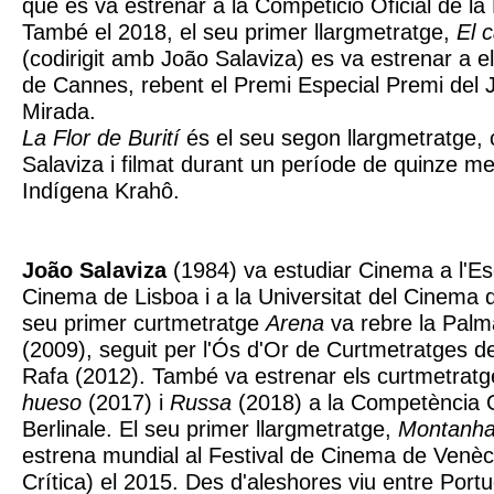
que es va estrenar a la Competició Oficial de la 
També el 2018, el seu primer llargmetratge,
El 
(codirigit amb João Salaviza) es va estrenar a e
de Cannes, rebent el Premi Especial Premi del 
Mirada.
La Flor de Burití
és el seu segon llargmetratge, 
Salaviza i filmat durant un període de quinze me
Indígena Krahô.
João Salaviza
(1984) va estudiar Cinema a l'Esc
Cinema de Lisboa i a la Universitat del Cinema 
seu primer curtmetratge
Arena
va rebre la Palm
(2009), seguit per l'Ós d'Or de Curtmetratges de
Rafa (2012). També va estrenar els curtmetrat
hueso
(2017) i
Russa
(2018) a la Competència Of
Berlinale. El seu primer llargmetratge,
Montanh
estrena mundial al Festival de Cinema de Venèc
Crítica) el 2015. Des d'aleshores viu entre Portu