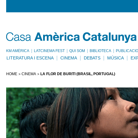
KM AMÈRICA
LATCINEMA FEST
QUI SOM
BIBLIOTECA
PUBLICACI
LITERATURA I ESCENA
CINEMA
DEBATS
MÚSICA
EX
HOME
CINEMA
LA FLOR DE BURITÍ (BRASIL, PORTUGAL)