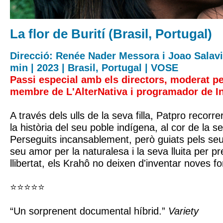
La flor de Burití (Brasil, Portugal)
Direcció: Renée Nader Messora i Joao Salavi
min | 2023 | Brasil, Portugal | VOSE
Passi especial amb els directors, moderat pe
membre de L'AlterNativa i programador de I
A través dels ulls de la seva filla, Patpro recorr
la història del seu poble indígena, al cor de la se
Perseguits incansablement, però guiats pels seus
seu amor per la naturalesa i la seva lluita per p
llibertat, els Krahô no deixen d'inventar noves f
⭐​⭐​⭐​⭐​⭐​
“Un sorprenent documental híbrid.”
Variety