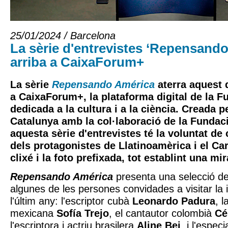
25/01/2024 / Barcelona
La sèrie d'entrevistes ‘Repensand
arriba a CaixaForum+
La sèrie
Repensando América
aterra aquest 
a CaixaForum+, la plataforma digital de la F
dedicada a la cultura i a la ciència. Creada 
Catalunya amb la col·laboració de la Fundaci
aquesta sèrie d'entrevistes té la voluntat de
dels protagonistes de Llatinoamèrica i el Car
clixé i la foto prefixada, tot establint una m
Repensando América
presenta una selecció d
algunes de les persones convidades a visitar la in
l'últim any: l'escriptor cubà
Leonardo Padura
, 
mexicana
Sofía Trejo
, el cantautor colombià
Cé
l'escriptora i actriu brasilera
Aline Bei
, i l'espec