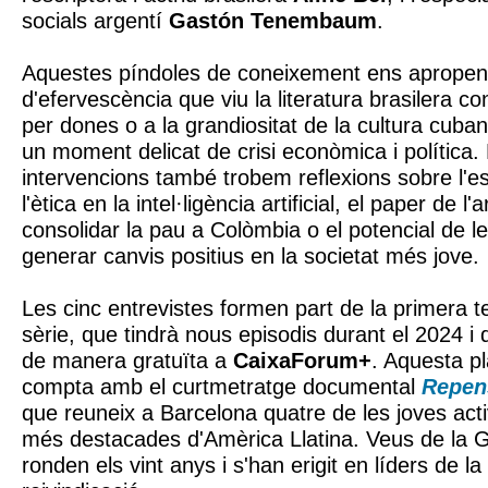
socials argentí
Gastón Tenembaum
.
Aquestes píndoles de coneixement ens aprope
d'efervescència que viu la literatura brasilera c
per dones o a la grandiositat de la cultura cuba
un moment delicat de crisi econòmica i política. 
intervencions també trobem reflexions sobre l'e
l'ètica en la intel·ligència artificial, el paper de l
consolidar la pau a Colòmbia o el potencial de l
generar canvis positius en la societat més jove.
Les cinc entrevistes formen part de la primera 
sèrie, que tindrà nous episodis durant el 2024 i
de manera gratuïta a
CaixaForum+
. Aquesta p
compta amb el curtmetratge documental
Repen
que reuneix a Barcelona quatre de les joves acti
més destacades d'Amèrica Llatina. Veus de la 
ronden els vint anys i s'han erigit en líders de la 