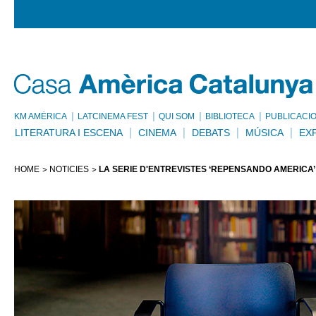
KM AMÈRICA
LATCINEMA FEST
QUI SOM
BIBLIOTECA
PUBLICACI
LITERATURA I ESCENA
CINEMA
DEBATS
MÚSICA
EX
HOME
NOTÍCIES
LA SÈRIE D'ENTREVISTES ‘REPENSANDO AMÉRICA