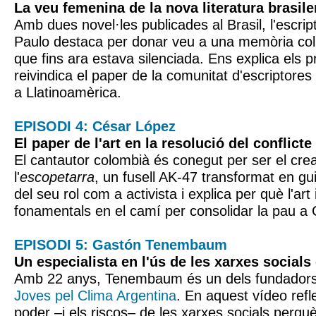
La veu femenina de la nova literatura brasile
Amb dues novel·les publicades al Brasil, l'escrip
Paulo destaca per donar veu a una memòria col
que fins ara estava silenciada. Ens explica els p
reivindica el paper de la comunitat d'escriptore
a Llatinoamèrica.
EPISODI 4: César López
El paper de l'art en la resolució del conflict
El cantautor colombià és conegut per ser el crea
l'
escopetarra
, un fusell AK-47 transformat en gu
del seu rol com a activista i explica per què l'ar
fonamentals en el camí per consolidar la pau a
EPISODI 5: Gastón Tenembaum
Un especialista en l'ús de les xarxes socials
Amb 22 anys, Tenembaum és un dels fundadors 
Joves pel Clima Argentina
. En aquest vídeo refl
poder –i els riscos– de les xarxes socials perquè