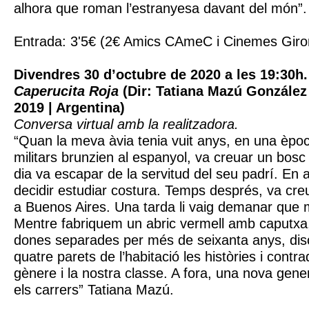
alhora que roman l’estranyesa davant del món”.
Entrada: 3'5€ (2€ Amics CAmeC i Cinemes Giro
Divendres 30 d’octubre de 2020 a les 19:30h.
Caperucita Roja
(Dir: Tatiana Mazú González |
2019 | Argentina)
Conversa virtual amb la realitzadora.
“Quan la meva àvia tenia vuit anys, en una èpo
militars brunzien al espanyol, va creuar un bos
dia va escapar de la servitud del seu padrí. En
decidir estudiar costura. Temps després, va cre
a Buenos Aires. Una tarda li vaig demanar que 
Mentre fabriquem un abric vermell amb caputxa,
dones separades per més de seixanta anys, disc
quatre parets de l’habitació les històries i contr
gènere i la nostra classe. A fora, una nova gene
els carrers” Tatiana Mazú.