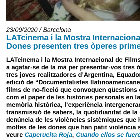
23/09/2020 / Barcelona
LATcinema i la Mostra Internaciona
Dones presenten tres òperes prim
LATcinema i la Mostra Internacional de Film
a agafar-se de la mà per presentar-vos tres 
tres joves realitzadores d’Argentina, Equador
edició de “Documentalistes llatinoamerican
films de no-ficció que convoquen qüestions 
com el paper de les històries personals en l
memòria històrica, l’experiència intergenera
transmissió de sabers, la quotidianitat de la
denúncia de les violències sistèmiques que h
moltes de les dones que han patit violència 
veure
Caperucita Roja
,
Cuando ellos se fuer