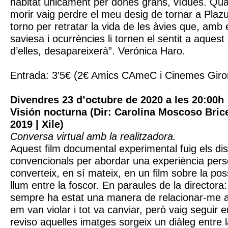
habitat únicament per dones grans, vídues. Qu
morir vaig perdre el meu desig de tornar a Plazu
torno per retratar la vida de les àvies que, amb 
saviesa i ocurrències li tornen el sentit a aques
d’elles, desapareixerà”. Verónica Haro.
Entrada: 3'5€ (2€ Amics CAmeC i Cinemes Giro
Divendres 23 d’octubre de 2020 a les 20:00h
Visión nocturna (Dir: Carolina Moscoso Briceñ
2019 | Xile)
Conversa virtual amb la realitzadora.
Aquest film documental experimental fuig els dis
convencionals per abordar una experiència perso
converteix, en sí mateix, en un film sobre la possi
llum entre la foscor. En paraules de la directora: 
sempre ha estat una manera de relacionar-me 
em van violar i tot va canviar, però vaig seguir 
reviso aquelles imatges sorgeix un diàleg entre la