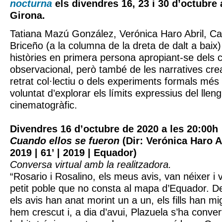
nocturna
els divendres 16, 23 i 30 d’octubre
Girona.
Tatiana Mazú González, Verónica Haro Abril, C
Briceño (a la columna de la dreta de dalt a bai
històries en primera persona apropiant-se dels 
observacional, però també de les narratives crea
retrat col·lectiu o dels experiments formals mé
voluntat d’explorar els límits expressius del llen
cinematogràfic.
Divendres 16 d’octubre de 2020 a les 20:00h
Cuando ellos se fueron
(Dir: Verónica Haro A
2019 | 61’ | 2019 | Equador)
Conversa virtual amb la realitzadora.
“Rosario i Rosalino, els meus avis, van néixer i 
petit poble que no consta al mapa d’Equador. De
els avis han anat morint un a un, els fills han mig
hem crescut i, a dia d’avui, Plazuela s’ha conver