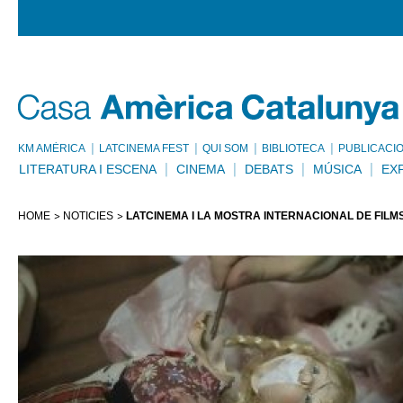
KM AMÈRICA
LATCINEMA FEST
QUI SOM
BIBLIOTECA
PUBLICACI
LITERATURA I ESCENA
CINEMA
DEBATS
MÚSICA
EX
HOME
NOTÍCIES
LATCINEMA I LA MOSTRA INTERNACIONAL DE FIL