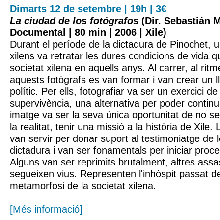
Dimarts 12 de setembre | 19h | 3€
La ciudad de los fotógrafos
(Dir. Sebastián 
Documental | 80 min | 2006 | Xile)
Durant el període de la dictadura de Pinochet, u
xilens va retratar les dures condicions de vida q
societat xilena en aquells anys. Al carrer, al rit
aquests fotògrafs es van formar i van crear un l
polític. Per ells, fotografiar va ser un exercici de 
supervivència, una alternativa per poder continua
imatge va ser la seva única oportunitat de no s
la realitat, tenir una missió a la història de Xile.
van servir per donar suport al testimoniatge de l
dictadura i van ser fonamentals per iniciar proce
Alguns van ser reprimits brutalment, altres assas
segueixen vius. Representen l'inhòspit passat de 
metamorfosi de la societat xilena.
[Més informació]