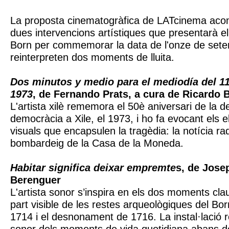
La proposta cinematogràfica de LATcinema aco
dues intervencions artístiques que presentarà el
Born per commemorar la data de l'onze de set
reinterpreten dos moments de lluita.
Dos minutos y medio para el mediodía del 1
1973
, de Fernando Prats, a cura de Ricardo 
L'artista xilè rememora el 50è aniversari de la d
democràcia a Xile, el 1973, i ho fa evocant els 
visuals que encapsulen la tragèdia: la notícia rad
bombardeig de la Casa de la Moneda.
Habitar significa deixar empremte
s, de Jose
Berenguer
L'artista sonor s’inspira en els dos moments cla
part visible de les restes arqueològiques del Bor
1714 i el desnonament de 1716. La instal·lació r
sonor dels moments de vida quotidiana abans de