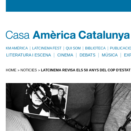
KM AMÈRICA
LATCINEMA FEST
QUI SOM
BIBLIOTECA
PUBLICACI
LITERATURA I ESCENA
CINEMA
DEBATS
MÚSICA
EX
HOME
NOTÍCIES
LATCINEMA REVISA ELS 50 ANYS DEL COP D'ESTAT