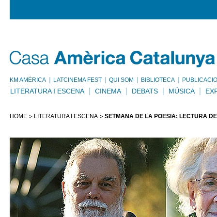
KM AMÈRICA
LATCINEMA FEST
QUI SOM
BIBLIOTECA
PUBLICACI
LITERATURA I ESCENA
CINEMA
DEBATS
MÚSICA
EX
HOME
LITERATURA I ESCENA
SETMANA DE LA POESIA: LECTURA DE 