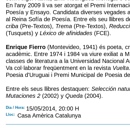
En l’any 2009 li va ser atorgat el Premi Interna
Poesía y Ensayo. Candidata diverses vegades a
al Reina Sofía de Poesía. Entre els seu llibres
criba
(Pre-Textos),
Trema
(Pre-Textos),
Reducció
(Tusquets) y
Léxico de afinidades
(FCE).
Enrique Fierro
(Montevideo, 1941) és poeta, críti
acadèmic. Entre 1974 i 1984 va viure exiliat a Mè
classes de literatura a la Universidad Nacional
Va col·laborar freqüentment en la revista
Vuelta
Poesia d'Uruguai i Premi Municipal de Poesia d
Entre els seus llibres destaquen:
Selección natu
Mutaciones 2
(2002) y
Queda
(2004).
Dia / Hora:
15/05/2014, 20:00 H
Lloc:
Casa Amèrica Catalunya