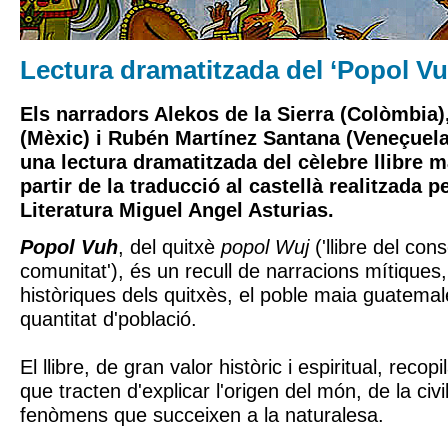
Lectura dramatitzada del ‘Popol Vu
Els narradors Alekos de la Sierra (Colòmbia
(Mèxic) i Rubén Martínez Santana (Veneçuela
una lectura dramatitzada del cèlebre llibre 
partir de la traducció al castellà realitzada 
Literatura Miguel Angel Asturias.
Popol Vuh
, del quitxè
popol Wuj
('llibre del conse
comunitat'), és un recull de narracions mítiques,
històriques dels quitxès, el poble maia guatem
quantitat d'població.
El llibre, de gran valor històric i espiritual, recop
que tracten d'explicar l'origen del món, de la civi
fenòmens que succeixen a la naturalesa.