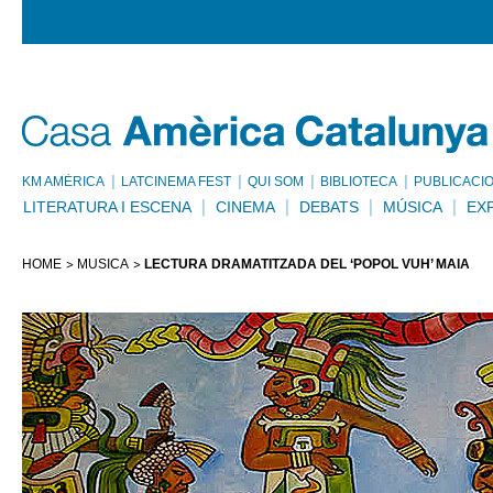
KM AMÈRICA
LATCINEMA FEST
QUI SOM
BIBLIOTECA
PUBLICACI
LITERATURA I ESCENA
CINEMA
DEBATS
MÚSICA
EX
HOME
MÚSICA
LECTURA DRAMATITZADA DEL ‘POPOL VUH’ MAIA