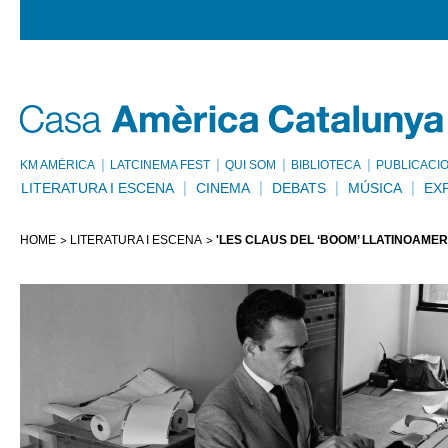
KM AMÈRICA
LATCINEMA FEST
QUI SOM
BIBLIOTECA
PUBLICACI
LITERATURA I ESCENA
CINEMA
DEBATS
MÚSICA
EX
HOME
LITERATURA I ESCENA
'LES CLAUS DEL ‘BOOM’ LLATINOAME