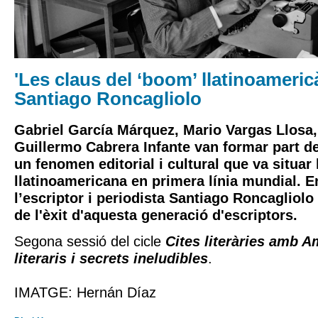
'Les claus del ‘boom’ llatinoamericà
Santiago Roncagliolo
Gabriel García Márquez, Mario Vargas Llosa,
Guillermo Cabrera Infante
van formar part d
un fenomen editorial i cultural que va situar l
llatinoamericana en primera línia mundial. E
l’escriptor i periodista
Santiago Roncagliolo
de l'èxit d'aquesta generació d'escriptors.
Segona sessió del cicle
Cites literàries amb A
literaris i secrets ineludibles
.
IMATGE: Hernán Díaz