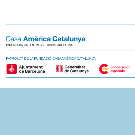
C/CÒRSEGA 299, ENTRESOL. 08008 BARCELONA
PATRONAT DE LA FUNDACIÓ CASA AMÈRICA CATALUNYA