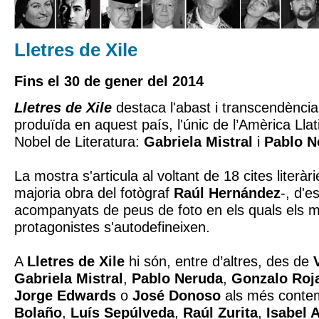
Lletres de Xile
Fins el 30 de gener del 2014
Lletres de Xile
destaca l'abast i transcendència 
produïda en aquest país, l'únic de l’Amèrica Ll
Nobel de Literatura:
Gabriela Mistral
i
Pablo N
La mostra s'articula al voltant de 18 cites literàri
majoria obra del fotògraf
Raúl Hernández
-, d'e
acompanyats de peus de foto en els quals els m
protagonistes s'autodefineixen.
A
Lletres de Xile
hi són, entre d’altres, des de
Gabriela Mistral
,
Pablo Neruda
,
Gonzalo Roj
Jorge Edwards
o
José Donoso
als més conte
Bolaño
,
Luís Sepúlveda
,
Raúl Zurita
,
Isabel 