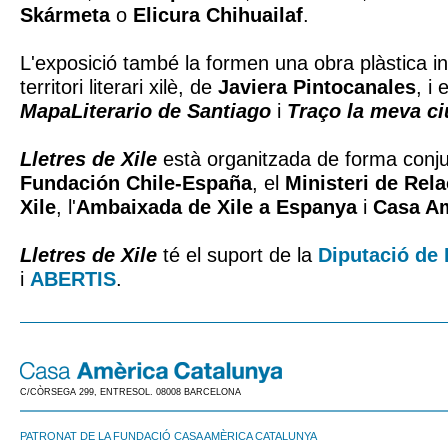
Skármeta
o
Elicura Chihuailaf
.
L'exposició també la formen una obra plàstica in
territori literari xilè, de
Javiera Pintocanales
, i 
MapaLiterario de Santiago
i
Traço la meva ci
Lletres de Xile
està organitzada de forma conju
Fundación Chile-España
, el
Ministeri de Rela
Xile
, l'
Ambaixada de Xile a Espanya
i
Casa Am
Lletres de Xile
té el suport de la
Diputació de
i
ABERTIS
.
C/CÒRSEGA 299, ENTRESOL. 08008 BARCELONA
PATRONAT DE LA FUNDACIÓ CASA AMÈRICA CATALUNYA