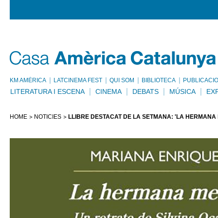
KM AMÈRICA
LATCINEMA FEST
QUI SOM
BIBLIOTECA
PUBLICACI
LITERATURA I ESCENA
CINEMA
DEBATS
MÚSICA
EX
HOME
NOTÍCIES
LLIBRE DESTACAT DE LA SETMANA: 'LA HERMANA 