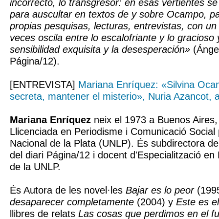
incorrecto, lo transgresor: en esas vertientes s
para auscultar en textos de y sobre Ocampo, p
propias pesquisas, lecturas, entrevistas, con u
veces oscila entre lo escalofriante y lo gracioso 
sensibilidad exquisita y la desesperación»
(Ángel
Página/12).
[ENTREVISTA]
Mariana Enríquez: «Silvina Oca
secreta, mantener el misterio», Nuria Azancot, a
Mariana Enríquez
neix el 1973 a Buenos Aires,
Llicenciada en Periodisme i Comunicació Social p
Nacional de la Plata (UNLP). És subdirectora d
del diari Página/12 i docent d'Especialització en
de la UNLP.
És Autora de les novel·les
Bajar es lo peor
(1995
desaparecer completamente
(2004) y
Este es e
llibres de relats
Las cosas que perdimos en el f