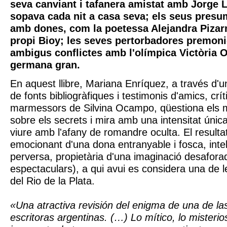
seva canviant i tafanera amistat amb Jorge 
sopava cada nit a casa seva; els seus pres
amb dones, com la poetessa Alejandra Pizarn
propi Bioy; les seves pertorbadores premoni
ambigus conflictes amb l'olímpica Victòria 
germana gran.
En aquest llibre, Mariana Enríquez, a través d'
de fonts bibliogràfiques i testimonis d'amics, crít
marmessors de Silvina Ocampo, qüestiona els mi
sobre els secrets i mira amb una intensitat única
viure amb l'afany de romandre oculta. El resultat
emocionant d'una dona entranyable i fosca, intel
perversa, propietària d'una imaginació desafora
espectaculars), a qui avui es considera una de le
del Rio de la Plata.
«Una atractiva revisión del enigma de una de l
escritoras argentinas. (…) Lo mítico, lo misterios