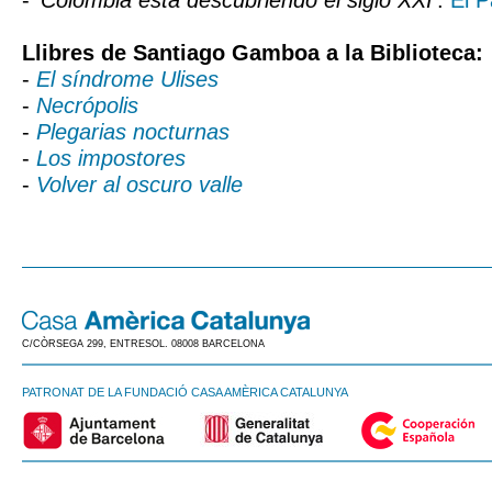
- '
Colombia está descubriendo el siglo XXI
'.
El P
Llibres de Santiago Gamboa a la Biblioteca:
-
El síndrome Ulises
-
Necrópolis
-
Plegarias nocturnas
-
Los impostores
-
Volver al oscuro valle
C/CÒRSEGA 299, ENTRESOL. 08008 BARCELONA
PATRONAT DE LA FUNDACIÓ CASA AMÈRICA CATALUNYA