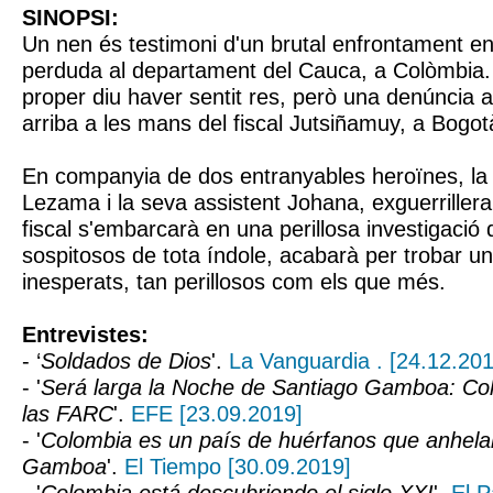
SINOPSI:
Un nen és testimoni d'un brutal enfrontament en
perduda al departament del Cauca, a Colòmbia.
proper diu haver sentit res, però una denúncia 
arriba a les mans del fiscal Jutsiñamuy, a Bogot
En companyia de dos entranyables heroïnes, la p
Lezama i la seva assistent Johana, exguerriller
fiscal s'embarcarà en una perillosa investigació
sospitosos de tota índole, acabarà per trobar u
inesperats, tan perillosos com els que més.
Entrevistes:
- ‘
Soldados de Dios
'.
La Vanguardia . [24.12.201
- '
Será larga la Noche de Santiago Gamboa: Co
las FARC
'.
EFE [23.09.2019]
- '
Colombia es un país de huérfanos que anhela
Gamboa
'.
El Tiempo [30.09.2019]