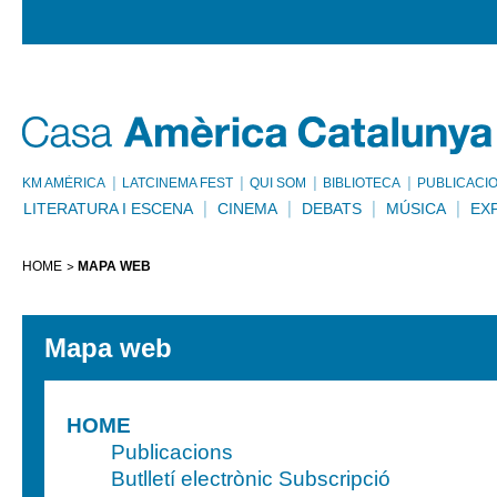
KM AMÈRICA
LATCINEMA FEST
QUI SOM
BIBLIOTECA
PUBLICACI
LITERATURA I ESCENA
CINEMA
DEBATS
MÚSICA
EX
HOME
MAPA WEB
Mapa web
HOME
Publicacions
Butlletí electrònic Subscripció