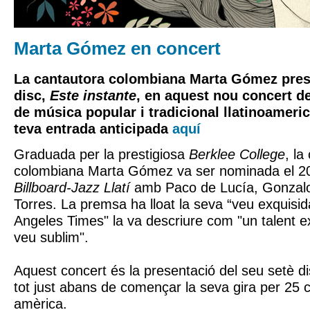
Marta Gómez en concert
La cantautora colombiana Marta Gómez prese
disc,
Este instante
, en aquest nou concert de
de música popular i tradicional llatinoameri
teva entrada anticipada
aquí
Graduada per la prestigiosa
Berklee College
, la
colombiana Marta Gómez va ser nominada el 20
Billboard-Jazz Llatí
amb Paco de Lucía, Gonzalo
Torres. La premsa ha lloat la seva “veu exquisida"
Angeles Times" la va descriure com "un talent 
veu sublim".
Aquest concert és la presentació del seu setè d
tot just abans de començar la seva gira per 25 
amèrica.