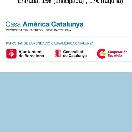
Entrada: 15€ (anticipada) ; 17€ (taquilla)
C/CÒRSEGA 299, ENTRESOL. 08008 BARCELONA
PATRONAT DE LA FUNDACIÓ CASA AMÈRICA CATALUNYA