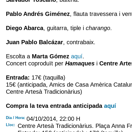
Pablo Andrés Giménez
, flauta travessera i ven
Diego Abarca
, guitarra, tiple i
charango
.
Juan Pablo Balcázar
, contrabaix.
Escolta a
Marta Gómez
aquí
.
Concert coproduït per
Hamaques
i
Centre Arte
Entrada:
17€ (taquilla)
15€ (anticipada, Amics de Casa Amèrica Catalun
Centre Artesà Tradicionàrius)
Compra la teva entrada anticipada
aquí
Dia / Hora:
04/10/2014, 22:00 H
Lloc:
Centre Artesà Tradicionàrius. Plaça Anna F