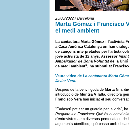
25/05/2022 / Barcelona
Marta Gómez i Francisco Ve
el medi ambient
La cantautora Marta Gómez i l'activista 
a Casa Amèrica Catalunya on han dialogat
de cançons interpretades per l'artista c
jove activista de 12 anys,
Assessor Infant
Ambaixador de Bona Voluntat
de la Unió
de medi ambient”, ha subratllat Francisc
Veure video de
La cantautora Marta Gómez
Javier Vera
.
Després de la benvinguda de
Marta Nin
, di
introducció de
Muntsa Vilalta
, directora gen
Francisco Vera
han iniciat el seu conversat
“Cadascú pot ser un guardià per la vida”, h
Pregunta-li a Francisco: Què és el canvi cli
d'entrevistes amb diversos personatges de l
arguments científics, què passa amb el canv