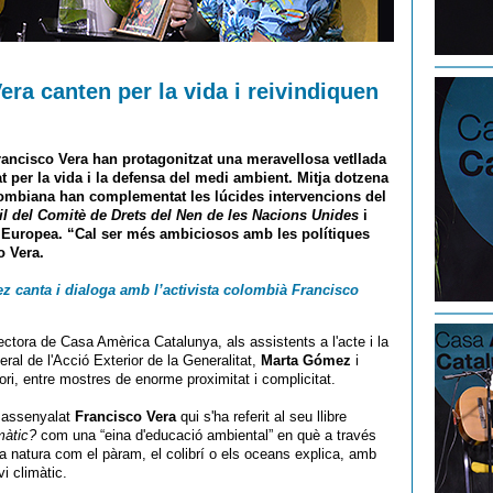
ra canten per la vida i reivindiquen
Francisco Vera han protagonitzat una meravellosa vetllada
 per la vida i la defensa del medi ambient. Mitja dotzena
olombiana han complementat les lúcides intervencions del
il del Comitè de Drets del Nen de les Nacions Unides
i
 Europea. “Cal ser més ambiciosos amb les polítiques
o Vera.
 canta i dialoga amb l’activista colombià Francisco
rectora de Casa Amèrica Catalunya, als assistents a l'acte i la
eral de l'Acció Exterior de la Generalitat,
Marta Gómez
i
ori, entre mostres de enorme proximitat i complicitat.
a assenyalat
Francisco Vera
qui s'ha referit al seu llibre
màtic?
com una “eina d'educació ambiental” en què a través
a natura com el pàram, el colibrí o els oceans explica, amb
i climàtic.