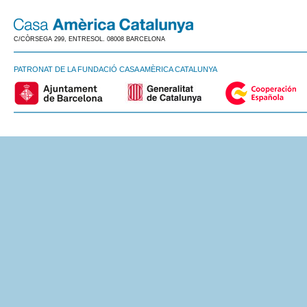
C/CÒRSEGA 299, ENTRESOL. 08008 BARCELONA
PATRONAT DE LA FUNDACIÓ CASA AMÈRICA CATALUNYA