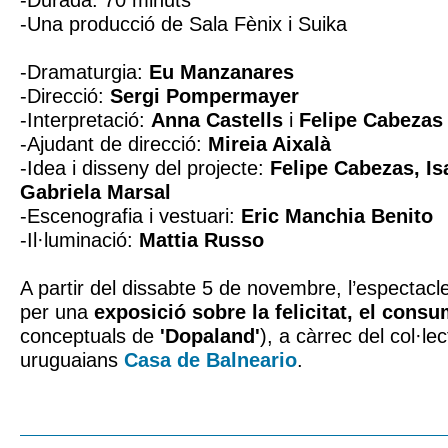
-Durada: 70 minuts
-Una producció de Sala Fènix i Suika
-Dramaturgia:
Eu Manzanares
-Direcció:
Sergi Pompermayer
-Interpretació:
Anna Castells
i
Felipe Cabezas
-Ajudant de direcció:
Mireia Aixalà
-Idea i disseny del projecte:
Felipe Cabezas, Isa
Gabriela Marsal
-Escenografia i vestuari:
Eric Manchia Benito
-Il·luminació:
Mattia Russo
A partir del dissabte 5 de novembre, l’espectac
per una
exposició sobre la felicitat, el consum
conceptuals de
'Dopaland'
), a càrrec del col·lec
uruguaians
Casa de Balneario
.