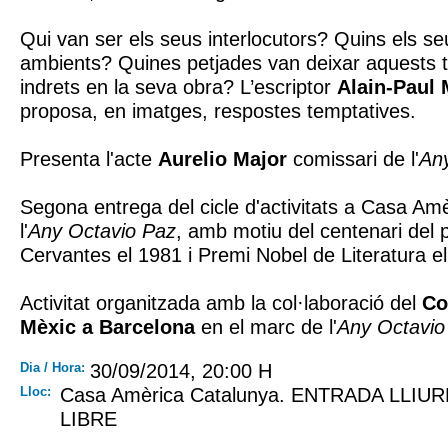
Qui van ser els seus interlocutors? Quins els seus
ambients? Quines petjades van deixar aquests 
indrets en la seva obra? L’escriptor
Alain-Paul 
proposa, en imatges, respostes temptatives.
Presenta l'acte
Aurelio Major
comissari de l'
An
Segona entrega del cicle d'activitats a Casa Am
l'
Any Octavio Paz
, amb motiu del centenari del
Cervantes el 1981 i Premi Nobel de Literatura e
Activitat organitzada amb la col·laboració del
Co
Mèxic a Barcelona
en el marc de l'
Any Octavio
Dia / Hora:
30/09/2014, 20:00 H
Lloc:
Casa Amèrica Catalunya. ENTRADA LLIU
LIBRE