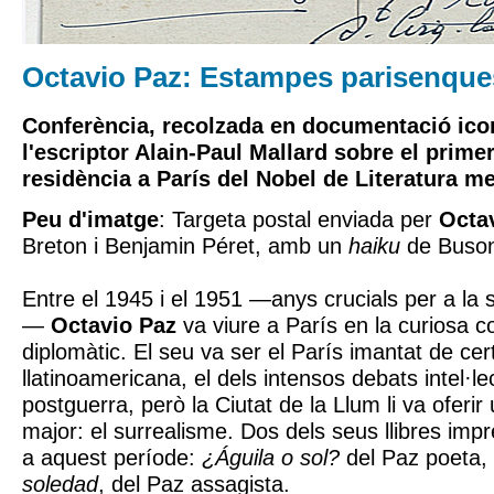
Octavio Paz: Estampes parisenque
Conferència, recolzada en documentació ico
l'escriptor Alain-Paul Mallard sobre el prime
residència a París del Nobel de Literatura m
Peu d'imatge
: Targeta postal enviada per
Octa
Breton i Benjamin Péret, amb un
haiku
de Buso
Entre el 1945 i el 1951 —anys crucials per a la
—
Octavio Paz
va viure a París en la curiosa c
diplomàtic. El seu va ser el París imantat de ce
llatinoamericana, el dels intensos debats intel·le
postguerra, però la Ciutat de la Llum li va oferi
major: el surrealisme. Dos dels seus llibres imp
a aquest període:
¿Águila o sol?
del Paz poeta,
soledad
, del Paz assagista.