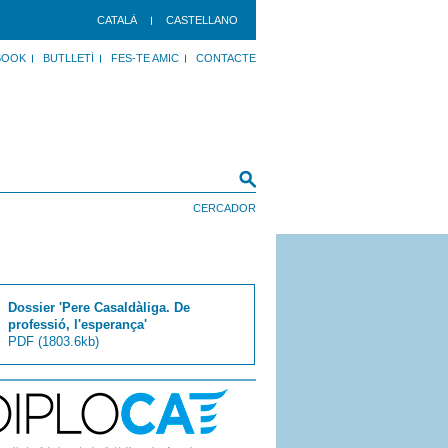
CATALÀ
CASTELLANO
BOOK
BUTLLETÍ
FES-TE AMIC
CONTACTE
Dossier 'Pere Casaldàliga. De
professió, l'esperança'
PDF
(1803.6kb)