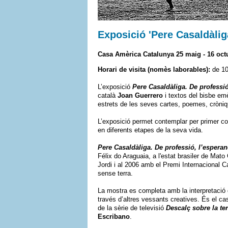
Exposició 'Pere Casaldàlig
Casa Amèrica Catalunya 25 maig - 16 oct
Horari de visita (nomès laborables):
de 10
L’exposició
Pere Casaldàliga. De professi
català
Joan Guerrero
i textos del bisbe emè
estrets de les seves cartes, poemes, cròniqu
L’exposició permet contemplar per primer cop
en diferents etapes de la seva vida.
Pere Casaldàliga. De professió, l’espera
Félix do Araguaia, a l'estat brasiler de Mat
Jordi i al 2006 amb el Premi Internacional 
sense terra.
La mostra es completa amb la interpretació qu
través d’altres vessants creatives. És el c
de la sèrie de televisió
Descalç sobre la te
Escribano
.