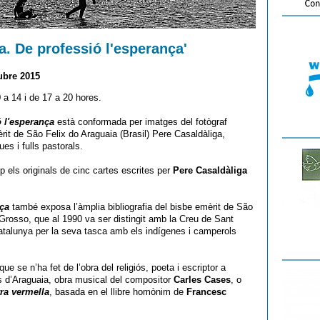
a. De professió l'esperança'
ubre 2015
 a 14 i de 17 a 20 hores.
ó l'esperança
està conformada per imatges del fotògraf
rit de São Felix do Araguaia (Brasil) Pere Casaldàliga,
es i fulls pastorals.
 els originals de cinc cartes escrites per
Pere Casaldàliga
nça
també exposa l’àmplia bibliografia del bisbe emèrit de São
o Grosso, que al 1990 va ser distingit amb la Creu de Sant
Catalunya per la seva tasca amb els indígenes i camperols
e se n’ha fet de l’obra del religiós, poeta i escriptor a
as d’Araguaia, obra musical del compositor
Carles Cases
, o
rra vermella
, basada en el llibre homònim de
Francesc