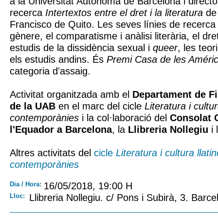
a la Universitat Autònoma de Barcelona i directo
recerca
Intertextos entre el dret i la literatura
de 
Francisco de Quito. Les seves línies de recerca g
gènere, el comparatisme i anàlisi literària, el dret 
estudis de la dissidència sexual i
queer
, les teor
els estudis andins. És
Premi Casa de les Améri
categoria d'assaig.
Activitat organitzada amb el
Departament de Fi
de la UAB
en el marc del cicle
Literatura i cult
contemporànies
i la col·laboració del
Consolat 
l'Equador a Barcelona
, la
Llibreria Nollegiu
i 
Altres activitats del
cicle
Literatura i cultura lla
contemporànies
Dia / Hora:
16/05/2018, 19:00 H
Lloc:
Llibreria Nollegiu. c/ Pons i Subirà, 3. Barc