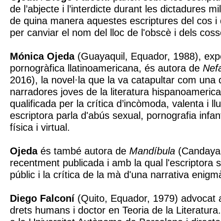
de l’abjecte i l’interdicte durant les dictadures mi
de quina manera aquestes escriptures del cos i 
per canviar el nom del lloc de l'obscè i dels coss
Mónica Ojeda
(Guayaquil, Equador, 1988), expe
pornogràfica llatinoamericana, és autora de
Nef
2016), la novel·la que la va catapultar com una d
narradores joves de la literatura hispanoameric
qualificada per la crítica d’incòmoda, valenta i l
escriptora parla d'abús sexual, pornografia infanti
física i virtual.
Ojeda
és també autora de
Mandíbula
(Candaya,
recentment publicada i amb la qual l'escriptora 
públic i la crítica de la mà d'una narrativa enigmà
Diego Falconí
(Quito, Equador, 1979) advocat
drets humans i doctor en Teoria de la Literatura