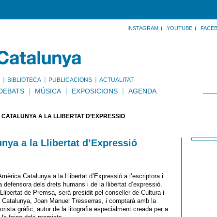
INSTAGRAM
YOUTUBE
FACE
BIBLIOTECA
PUBLICACIONS
ACTUALITAT
DEBATS
MÚSICA
EXPOSICIONS
AGENDA
 CATALUNYA A LA LLIBERTAT D’EXPRESSIÓ
ya a la Llibertat d’Expressió
mèrica Catalunya a la Llibertat d’Expressió a l’escriptora i
defensora dels drets humans i de la llibertat d’expressió.
libertat de Premsa, serà presidit pel conseller de Cultura i
e Catalunya, Joan Manuel Tresserras, i comptarà amb la
ista gràfic, autor de la litografia especialment creada per a