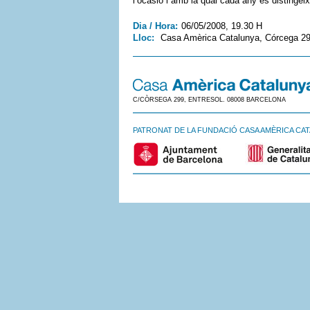
l’ocasió i amb la qual cada any es distingeix
Dia / Hora:
06/05/2008, 19.30 H
Lloc:
Casa Amèrica Catalunya, Córcega 2
C/CÒRSEGA 299, ENTRESOL. 08008 BARCELONA
PATRONAT DE LA FUNDACIÓ CASA AMÈRICA CA