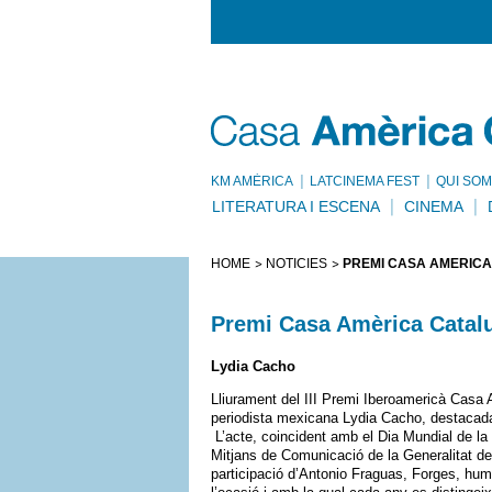
KM AMÈRICA
LATCINEMA FEST
QUI SOM
LITERATURA I ESCENA
CINEMA
HOME
NOTÍCIES
PREMI CASA AMÈRICA
Premi Casa Amèrica Catalun
Lydia Cacho
Lliurament del III Premi Iberoamericà Casa A
periodista mexicana Lydia Cacho, destacada 
L’acte, coincident amb el Dia Mundial de la L
Mitjans de Comunicació de la Generalitat d
participació d’Antonio Fraguas, Forges, humor