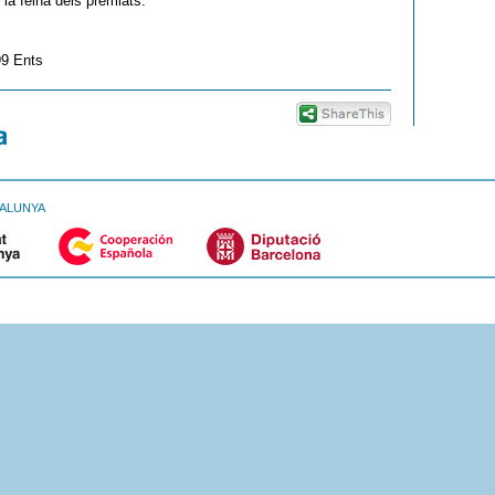
 la feina dels premiats.
99 Ents
TALUNYA