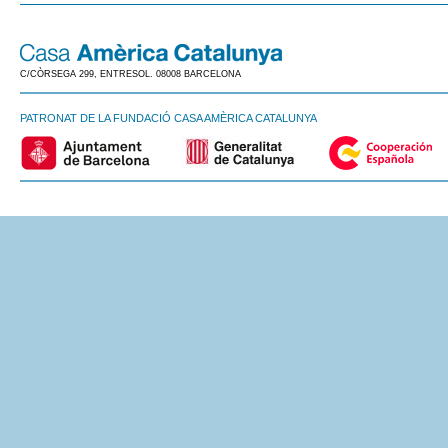
C/CÒRSEGA 299, ENTRESOL. 08008 BARCELONA
PATRONAT DE LA FUNDACIÓ CASA AMÈRICA CATALUNYA