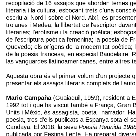
recopilació de 16 assajos que aborden temes gene
literaria i la cultura, esboçant trets d'una consc
escriu al Nord i sobre el Nord. Així, es presente
troianes i Medea; la llibertat de l'escriptor davant
literaries; l'erotisme i la creació poètica; esboço
de l'escriptura poètica femenina; la poesia de F
Quevedo; els orígens de la modernitat poètica; l
de la poesia francesa, en especial Baudelaire, 
las vanguardes llatinoamericanes, entre altres 
Aquesta obra és el primer volum d'un projecte q
presentar els assajos literaris complets de l'auto
Mario Campaña
(Guaiaquil, 1959), resident a 
1992 tot i que ha viscut també a França, Gran 
Units i Mèxic, és assagista, poeta i narrador. Ha 
poesia, tres d'ells publicats a Espanya sota el se
Candaya. El 2018, la seva
Poesía Reunida 198
publicada por Festina Lente. Ha preparat divers