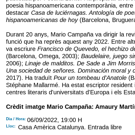
poesia hispanoamericana contemporània, entre 
destacar
Casa de luciérnagas. Antología de poe
hispanoamericanas de hoy
(Barcelona, Bruguer
Durant 20 anys, Mario Campaña va dirigir la rev
funció que ha reprès aquest any 2022. Entre altre
va escriure
Francisco de Quevedo, el hechizo 
(Barcelona, Omega, 2003);
Baudelaire, juego si
2006);
Linaje de malditos. De Sade a Jim Morri
Una sociedad de señores. Dominación moral y 
2017). Ha traduït
Pour un tombeau d'Anatole
(B
Stéphane Mallarmé. Ha estat escriptor resident 
centres literaris d'universitats d'Europa i els Est
Crèdit imatge Mario Campaña: Amaury Martí
Dia / Hora:
06/09/2022, 19:00 H
Lloc:
Casa Amèrica Catalunya. Entrada libre