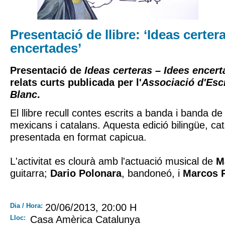
Presentació de llibre: ‘Ideas certera
encertades’
Presentació de
Ideas certeras – Idees encer
relats curts publicada per l'
Associació d'Escr
Blanc
.
El llibre recull contes escrits a banda i banda de 
mexicans i catalans. Aquesta edició bilingüe, cat
presentada en format capicua.
L'activitat es clourà amb l'actuació musical de
M
guitarra;
Dario Polonara
, bandoneó, i
Marcos R
Dia / Hora:
20/06/2013, 20:00 H
Lloc:
Casa Amèrica Catalunya