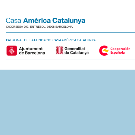
C/CÒRSEGA 299, ENTRESOL. 08008 BARCELONA
PATRONAT DE LA FUNDACIÓ CASA AMÈRICA CATALUNYA