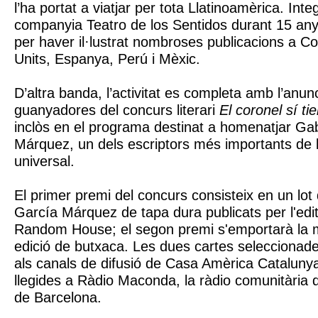
l’ha portat a viatjar per tota Llatinoamèrica. Inte
companyia Teatro de los Sentidos durant 15 an
per haver il·lustrat nombroses publicacions a C
Units, Espanya, Perú i Mèxic.
D’altra banda, l’activitat es completa amb l’anun
guanyadores del concurs literari
El coronel sí ti
inclòs en el programa destinat a homenatjar Gab
Márquez, un dels escriptors més importants de la
universal.
El primer premi del concurs consisteix en un lot 
García Márquez de tapa dura publicats per l'edi
Random House; el segon premi s'emportarà la m
edició de butxaca. Les dues cartes seleccionad
als canals de difusió de Casa Amèrica Cataluny
llegides a Ràdio Maconda, la ràdio comunitària d
de Barcelona.