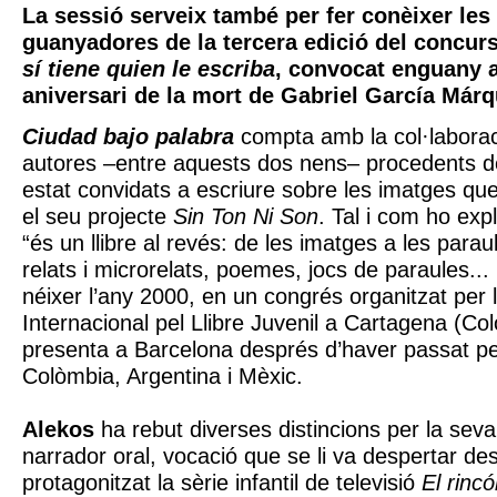
La sessió serveix també per fer conèixer les
guanyadores de la tercera edició del concurs
sí tiene quien le escriba
, convocat enguany 
aniversari de la mort de Gabriel García Márq
Ciudad bajo palabra
compta amb la col·laborac
autores –entre aquests dos nens– procedents d
estat convidats a escriure sobre les imatges qu
el seu projecte
Sin Ton Ni Son
. Tal i com ho expl
“és un llibre al revés: de les imatges a les parau
relats i microrelats, poemes, jocs de paraules... 
néixer l’any 2000, en un congrés organitzat per 
Internacional pel Llibre Juvenil a Cartagena (Co
presenta a Barcelona després d’haver passat pe
Colòmbia, Argentina i Mèxic.
Alekos
ha rebut diverses distincions per la seva
narrador oral, vocació que se li va despertar de
protagonitzat la sèrie infantil de televisió
El rinc