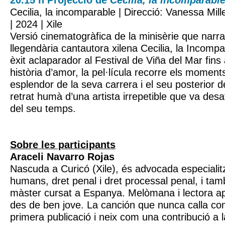
20.15 h Projecció de
Cecilia, la incomparabl
Cecilia, la incomparable | Direcció: Vanessa Mil
| 2024 | Xile
Versió cinematogràfica de la minisèrie que narra 
llegendària cantautora xilena Cecilia, la Incomp
èxit aclaparador al Festival de Viña del Mar fins
història d’amor, la pel·lícula recorre els momen
esplendor de la seva carrera i el seu posterior de
retrat humà d’una artista irrepetible que va desa
del seu temps.
Sobre les participants
Araceli Navarro Rojas
Nascuda a Curicó (Xile), és advocada especialit
humans, dret penal i dret processal penal, i t
màster cursat a Espanya. Melòmana i lectora a
des de ben jove. La canción que nunca calla con
primera publicació i neix com una contribució a 