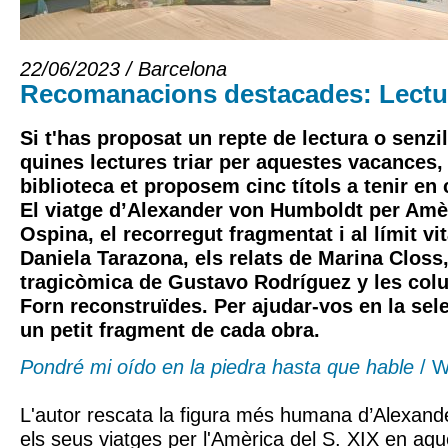
22/06/2023 / Barcelona
Recomanacions destacades: Lectur
Si t'has proposat un repte de lectura o senz
quines lectures triar per aquestes vacances,
biblioteca et proposem cinc títols a tenir en
El viatge d’Alexander von Humboldt per Amè
Ospina
, el recorregut fragmentat i al límit v
Daniela Tarazona
, els relats de
Marina Closs
tragicòmica de
Gustavo Rodríguez
y les co
Forn
reconstruïdes. Per ajudar-vos en la sel
un petit fragment de cada obra.
Pondré mi oído en la piedra hasta que hable
/ W
L'autor rescata la figura més humana d’Alexan
els seus viatges per l'Amèrica del S. XIX en aq