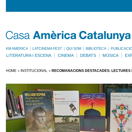
KM AMÈRICA
LATCINEMA FEST
QUI SOM
BIBLIOTECA
PUBLICACI
LITERATURA I ESCENA
CINEMA
DEBATS
MÚSICA
EX
HOME
INSTITUCIONAL
RECOMANACIONS DESTACADES: LECTURES D