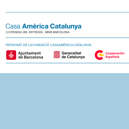
C/CÒRSEGA 299, ENTRESOL. 08008 BARCELONA
PATRONAT DE LA FUNDACIÓ CASA AMÈRICA CATALUNYA