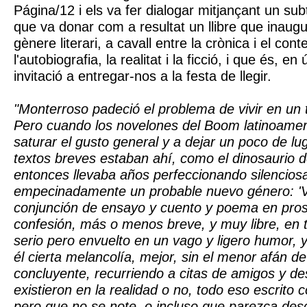
Página/12 i els va fer dialogar mitjançant un sub
que va donar com a resultat un llibre que inaugu
gènere literari, a cavall entre la crònica i el cont
l'autobiografia, la realitat i la ficció, i que és, en
invitació a entregar-nos a la festa de llegir.
"Monterroso padeció el problema de vivir en un 
Pero cuando los novelones del Boom latinoame
saturar el gusto general y a dejar un poco de lu
textos breves estaban ahí, como el dinosaurio 
entonces llevaba años perfeccionando silencios
empecinadamente un probable nuevo género: 'V
conjunción de ensayo y cuento y poema en pros
confesión, más o menos breve, y muy libre, en
serio pero envuelto en un vago y ligero humor, 
él cierta melancolía, mejor, sin el menor afán d
concluyente, recurriendo a citas de amigos y d
existieron en la realidad o no, todo eso escrito c
pero que no se note, o incluso que parezca de