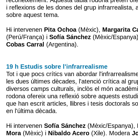
reconeixement. Aquesta taula rodona pretén oferi
i reflexions de les dones del grup infrarrealista, 
sobre aquest tema.
Hi intervenen
Pita Ochoa
(Mèxic),
Margarita C
(Perú/França) i
Sofía Sánchez
(Mèxic/Espanya
Cobas Carral
(Argentina).
19 h Estudis sobre l'infrarrealisme
Tot i que pocs crítics van abordar l'infrarrealism
les dues últimes dècades, l'atenció crítica al gru
diversos camps culturals, inclòs el món acadèmi
rodona ofereix una reflexió sobre aquests estudis
que han escrit articles, llibres i tesis doctorals s
en l'última dècada.
Hi intervenen
Sofía Sánchez
(Mèxic/Espanya),
Mora
(Mèxic) i
Nibaldo Acero
(Xile). Modera
J