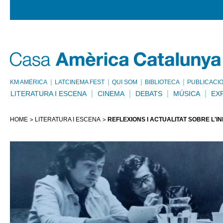
KM AMÈRICA
LATCINEMA FEST
QUI SOM
BIBLIOTECA
PUBLICACI
LITERATURA I ESCENA
CINEMA
DEBATS
MÚSICA
EX
HOME
LITERATURA I ESCENA
REFLEXIONS I ACTUALITAT SOBRE L'I