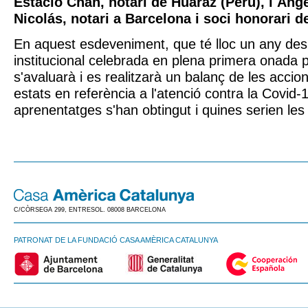
Estacio Chan, notari de Huaraz (Perú), i Áng
Nicolás, notari a Barcelona i soci honorari de
En aquest esdeveniment, que té lloc un any des
institucional celebrada en plena primera onada
s'avaluarà i es realitzarà un balanç de les accio
estats en referència a l'atenció contra la Covid-
aprenentatges s'han obtingut i quines serien les 
C/CÒRSEGA 299, ENTRESOL. 08008 BARCELONA
PATRONAT DE LA FUNDACIÓ CASA AMÈRICA CATALUNYA