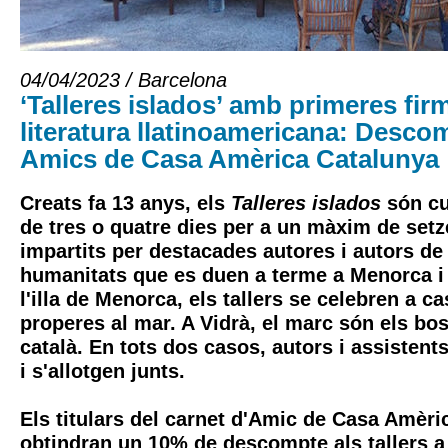
04/04/2023 / Barcelona
‘Talleres islados’ amb primeres fir
literatura llatinoamericana: Desco
Amics de Casa Amèrica Catalunya
Creats fa 13 anys, els
Talleres islados
són cu
de tres o quatre dies per a un màxim de set
impartits per destacades autores i autors de 
humanitats que es duen a terme a Menorca i 
l'illa de Menorca, els tallers se celebren a 
properes al mar. A Vidrà, el marc són els bo
català. En tots dos casos, autors i assisten
i s'allotgen junts.
Els titulars del carnet d'Amic de Casa Amèri
obtindran un 10% de descompte als tallers a