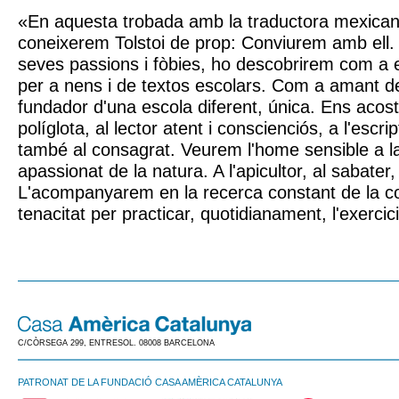
«En aquesta trobada amb la traductora mexica
coneixerem Tolstoi de prop: Conviurem amb ell.
seves passions i fòbies, ho descobrirem com a 
per a nens i de textos escolars. Com a amant de
fundador d'una escola diferent, única. Ens acost
políglota, al lector atent i conscienciós, a l'escrip
també al consagrat. Veurem l'home sensible a l
apassionat de la natura. A l'apicultor, al sabater,
L'acompanyarem en la recerca constant de la co
tenacitat per practicar, quotidianament, l'exercici
C/CÒRSEGA 299, ENTRESOL. 08008 BARCELONA
PATRONAT DE LA FUNDACIÓ CASA AMÈRICA CATALUNYA