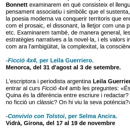
Bonnett
examinarem en què consisteix el llengu
pensament associatiu i simbòlic que el sustenta
la poesia moderna va conquerir territoris que e
com el prosaic, el dissonant, la lletjor com una po
etc. Examinarem també, de manera general, les
estratègies narratives a la novel·la, i els valors
com ara l'ambigüitat, la complexitat, la consciènc
-
Ficció 4x4
, per Leila Guerriero.
Menorca, del 31 d'agost al 3 de setembre.
L'escriptora i periodista argentina
Leila Guerrie
entrar al curs
Ficció 4x4
amb les preguntes: «És 
Quina és la diferència entre escriure i redactar?
no ficció un clàssic? On hi viu la seva potència?
-
Convivio con Tolstoi
, per Selma Ancira.
Vidrà, Girona, del 17 al 19 de novembre