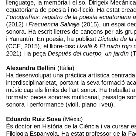
llenguatge, la memòria i el so. Dirigeix Mecánica 
equatoriana de poesia i no-ficció. Ha estat crea
Fonografías: registro de la poesía ecuatoriana a
(2012) i
Frecuencia Salvaje
(2015), un espai ded
sonora. Ha escrit lletres de cançons per als gr
i Yanantín. En poesia, ha publicat
Dictado de la
(CCE, 2015), el llibre-disc
Uzalá & El ruido rojo d
2021) i la peça
Después del cuerpo, un jardín
(T
Alexandra Bellini
(Itàlia)
Ha desenvolupat una pràctica artística centrada
interdisciplinarietat, portant la seva formació 
músic cap als límits de l’art sonor. Ha treballat 
formats: peces sonores multicanal, paisatge sono
sonora i performance (violí, piano i veu).
Eduardo Ruiz Sosa
(Mèxic)
És doctor en Història de la Ciència i va cursar e
Filologia Espanyola. Ha estat professor de la Fac