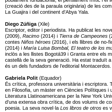
poblament fundacional, el pensament mític i el l
(creació des de la paraula originària) de les co
La Guajira i del continent d’Abya Yala.
Diego Zúñiga
(Xile)
Escriptor, editor i periodista. Ha publicat les nov
(2009),
Racimo
(2014) i
Tierra de Campeones
(2
contes
Niños héroes
(2016), i els llibres de no-f
(2014) i
María Luisa Bombal, El teatro de los m
inclòs a les llistes Bogotá39 i Granta entre els m
castellà de la seva generació. Ha estat traduït a
és un dels fundadors de l’editorial Montacerdos.
Gabriela Polit
(Equador)
És crítica, professora universitària i escriptora. 
en Filosofia, un màster en Ciències Polítiques i 
Literatura Llatinoamericana per la New York Univ
d’una extensa obra crítica, de dos volums de cont
poesia. La seva novel·la
Los libros de otros
es v