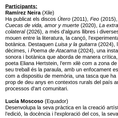
Participants:
Ramírez Neira
(Xile)
Ha publicat els discos
Útero
(2011),
Feo
(2015)
Cuecas de vida, amor y muerte
(2020),
La extra
colateral
(2026), a més d’alguns llibres i diverse
mouen entre la literatura, la cançó, l’experiment
botànica. Destaquen
Luisa y la guitarra
(2024), ll
dècimes, i
Poema de Atacama
(2024), una instal
sonora i botànica que aborda de manera crítica,
poeta Eliana Hertstein, l’erm xilè com a zona de sa
seu treball és la paraula, amb un enfocament espe
com a dispositiu de memòria, una tasca que ha
prop de deu anys en contextos rurals del país an
processos d’art comunitari.
Lucía Moscoso
(Equador)
Desenvolupa la seva pràctica en la creació artíst
l’edició, la docència i l’exploració del cos, la sev