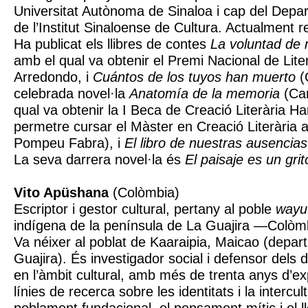
Universitat Autònoma de Sinaloa i cap del Depar
de l’Institut Sinaloense de Cultura. Actualment r
Ha publicat els llibres de contes
La voluntad de
amb el qual va obtenir el Premi Nacional de Lite
Arredondo, i
Cuántos de los tuyos han muerto
(
celebrada novel·la
Anatomía de la memoria
(Can
qual va obtenir la I Beca de Creació Literària H
permetre cursar el Màster en Creació Literària a 
Pompeu Fabra), i
El libro de nuestras ausencias
La seva darrera novel·la és
El paisaje es un grit
Vito Apüshana
(Colòmbia)
Escriptor i gestor cultural, pertany al poble
wayu
indígena de la península de La Guajira —Colòm
Va néixer al poblat de Kaaraipia, Maicao (depa
Guajira). És investigador social i defensor dels
en l’àmbit cultural, amb més de trenta anys d’ex
línies de recerca sobre les identitats i la intercultu