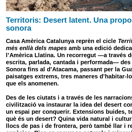
Territoris: Desert latent. Una propo
sonora
Casa Amèrica Catalunya reprèn el cicle
Terri
més enllà dels mapes
amb una edició dedica
l’Amèrica Llatina. Un recorregut —a través d
escrita, parlada, cantada i performada— des 
Sonora fins al d’Atacama, passant per la Guaj
paisatges extrems, tres maneres d’habitar-los
que els anomenen.
Des de les ciutats i a través de les narracions
civilització va instaurar la idea del desert c
un espai per conquerir. Extensions buides, t
què és un desert? Quina vida natural i cultu
llocs de pas i de frontera, però també llar i r