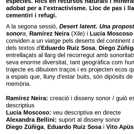
espècies. Rics en recursos naturals i minera
adobat per a l’extractivisme. Lloc de pas i lla
cementiri i refugi.
A la segona sessió,
Desert latent. Una propost
sonor
a
,
Ramírez Neira
(Xile) i
Lucía Moscoso
conviden a un viatge pels deserts del continent
dels textos d’
Eduardo Ruiz Sosa
,
Diego Zúñig
entrellaçats al llarg del recorregut amb sonorita
seva enorme diversitat, tant geogràfica com h
trajecte es dibuixen traços i es projecten ecos
a espais que, lluny d’estar buits, són dipòsits de
memòria.
Ramírez Neira:
creació i disseny sonor / guió e
descriptius
Lucía Moscoso:
veu descriptiva en directe
Alexandra Bellini:
suport al disseny sonor
Diego Zúñiga
,
Eduardo Ruiz Sosa
i
Vito Apü