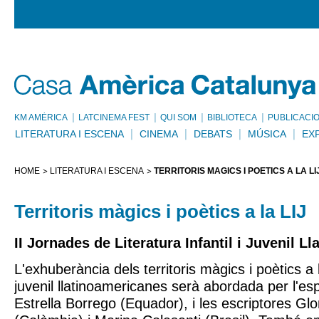
KM AMÈRICA
LATCINEMA FEST
QUI SOM
BIBLIOTECA
PUBLICACI
LITERATURA I ESCENA
CINEMA
DEBATS
MÚSICA
EX
HOME
LITERATURA I ESCENA
TERRITORIS MÀGICS I POÈTICS A LA LI
Territoris màgics i poètics a la LIJ
II Jornades de Literatura Infantil i Juvenil L
L'exhuberància dels territoris màgics i poètics a la
juvenil llatinoamericanes serà abordada per l'esp
Estrella Borrego (Equador), i les escriptores Glo