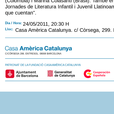
(Colòmbia) i Marina Colasanti (Brasil). També en
Jornades de Literatura Infantil i Juvenil Llatin
que cuentan".
Dia / Hora:
24/05/2011, 20:30 H
Lloc:
Casa Amèrica Catalunya. c/ Còrsega, 299.
C/CÒRSEGA 299, ENTRESOL. 08008 BARCELONA
PATRONAT DE LA FUNDACIÓ CASA AMÈRICA CATALUNYA