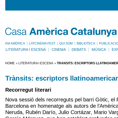
KM AMÈRICA
LATCINEMA FEST
QUI SOM
BIBLIOTECA
PUBLICACI
LITERATURA I ESCENA
CINEMA
DEBATS
MÚSICA
EX
HOME
LITERATURA I ESCENA
TRÀNSITS: ESCRIPTORS LLATINOAME
Trànsits: escriptors llatinoameric
Recorregut literari
Nova sessió dels recorreguts pel barri Gòtic, el P
Barcelona en homenatge als autors de l’Amèrica
Neruda, Rubén Darío, Julio Cortázar, Mario Var