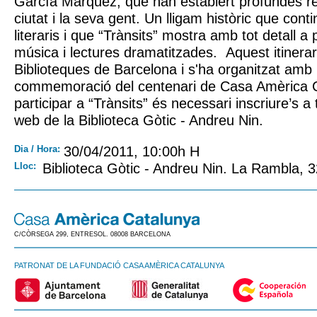
García Márquez, que han establert profundes re
ciutat i la seva gent. Un lligam històric que cont
literaris i que “Trànsits” mostra amb tot detall a 
música i lectures dramatitzades. Aquest itinerari
Biblioteques de Barcelona i s'ha organitzat amb 
commemoració del centenari de Casa Amèrica C
participar a “Trànsits” és necessari inscriure’s a
web de la Biblioteca Gòtic - Andreu Nin.
Dia / Hora:
30/04/2011, 10:00h H
Lloc:
Biblioteca Gòtic - Andreu Nin. La Rambla, 
C/CÒRSEGA 299, ENTRESOL. 08008 BARCELONA
PATRONAT DE LA FUNDACIÓ CASA AMÈRICA CATALUNYA