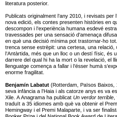
literatura posterior.
Publicats originalment l’any 2010, i revisats per 
nova edició, els contes presenten històries en qu
descompon i l’experiència humana esdevé estra
travessades per una sensació d’amenaça difusa i
en què una decisió mínima pot trastornar-ho tot
trenca sense estrèpit: una certesa, una relació, 
l’Antàrtida, més que un lloc o un destí físic, és u
darrere del qual hi ha la mort o la revelació, el ll
llenguatge comença a fallar i l’ésser humà s’exp
enorme fragilitat.
Benjamín Labatut
(Rotterdam, Països Baixos, 
seva infància a l’Haia i als catorze anys es va e
Xile. A Anagrama ha publicat
Un verdor terrible
,
traduït a 35 idiomes amb què va obtenir el Premi
Hemingway i el Premi Malaparte, i va ser finalista
Booker Prize i del National Book Award de Liter