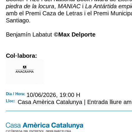
piedra de la locura
,
MANIAC
i
La Antártida empi
amb el Premi Caza de Letras i el Premi Municipa
Santiago.
Benjamín Labatut
©Max Delporte
Col·labora:
Dia / Hora:
10/06/2026, 19:00 H
Lloc:
Casa Amèrica Catalunya | Entrada lliure am
C/CÒRSEGA 299, ENTRESOL. 08008 BARCELONA