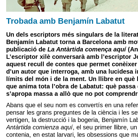
Trobada amb Benjamín Labatut
Un dels escriptors més singulars de la litera
Benjamín Labatut
torna a Barcelona amb mot
publicació de
La Antàrtida comença aquí
(An
L’escriptor xilè conversarà amb l’escriptor J
aquest recull de contes que permet conèixer 
d’un autor que interroga, amb una lucidesa i
límits del món i de la ment. Un llibre en què
que anima tota l’obra de Labatut: què passa
s’apropa massa a allò que no pot comprend
Abans que el seu nom es convertís en una referè
pensar les grans preguntes de la ciència i les s
vertigen, la destrucció i la bogeria, Benjamín L
Antàrtida comienza aquí
, el seu primer llibre, u
contenia, en estat larvari, les obsessions que m