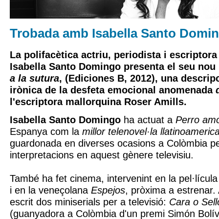
Trobada amb Isabella Santo Domi
La polifacètica actriu, periodista i escripto
Isabella Santo Domingo presenta el seu nou 
a la sutura
, (Ediciones B, 2012), una descripc
irònica de la desfeta emocional anomenada
l'escriptora mallorquina Roser Amills.
Isabella Santo Domingo
ha actuat a
Perro am
Espanya com la
millor telenovel·la llatinoameric
guardonada en diverses ocasions a Colòmbia pe
interpretacions en aquest gènere televisiu.
També ha fet cinema, intervenint en la pel·líc
i en la veneçolana
Espejos
, pròxima a estrenar. 
escrit dos miniserials per a televisió:
Cara o Sell
(guanyadora a Colòmbia d'un premi Simón Bolív