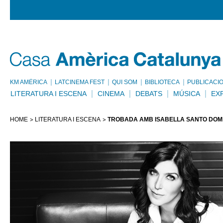
KM AMÈRICA
LATCINEMA FEST
QUI SOM
BIBLIOTECA
PUBLICACI
LITERATURA I ESCENA
CINEMA
DEBATS
MÚSICA
EX
HOME
LITERATURA I ESCENA
TROBADA AMB ISABELLA SANTO DOM