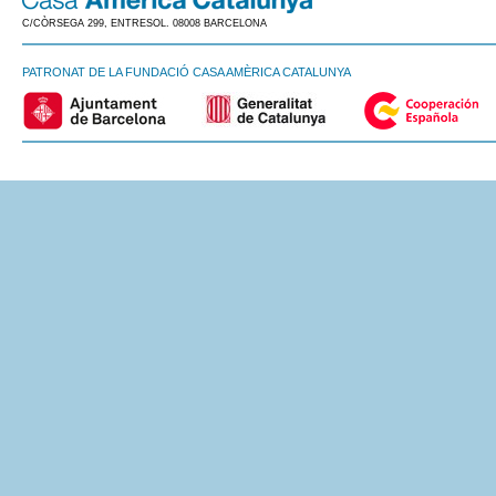
C/CÒRSEGA 299, ENTRESOL. 08008 BARCELONA
PATRONAT DE LA FUNDACIÓ CASA AMÈRICA CATALUNYA