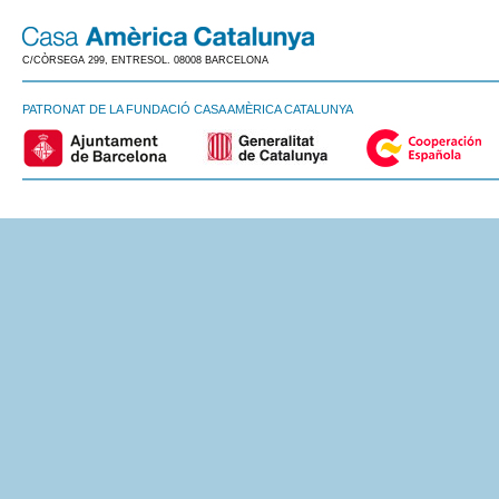
C/CÒRSEGA 299, ENTRESOL. 08008 BARCELONA
PATRONAT DE LA FUNDACIÓ CASA AMÈRICA CATALUNYA