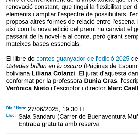
renovació constant, que tingui la flexibilitat per 
elements i ampliar l'espectre de possibilitats, l'
proposa altres formes de relació entre l'escena i e
així com la nova edició del premi ha canviat el gè
passant de la novel·la al conte, però girant semp
mateixes bases essencials.
El llibre de
contes guanyador de l'edició 2025
del
Ustedes brillan en lo oscuro
(Páginas de Espuma,
boliviana
Liliana Colanzi
. El jurat d'aquesta dar
conformat per la professora
Dunia Gras
, l'escri
Verónica Nieto
i l'escriptor i director
Marc Cael
Dia / Hora:
27/06/2025, 19:30 H
Lloc:
Sala Sandaru (Carrer de Buenaventura Muñ
Entrada gratuïta amb reserva