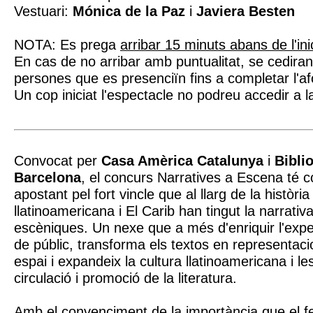
Vestuari:
Mónica de la Paz
i
Javiera Besten
NOTA: Es prega
arribar 15 minuts abans de l'ini
En cas de no arribar amb puntualitat, se cediran
persones que es presenciïn fins a completar l'af
Un cop iniciat l'espectacle no podreu accedir a l
Convocat per
Casa Amèrica Catalunya
i
Bibli
Barcelona
, el concurs Narratives a Escena té c
apostant pel fort vincle que al llarg de la història 
llatinoamericana i El Carib han tingut la narrativa 
escèniques. Un nexe que a més d'enriquir l'exper
de públic, transforma els textos en representac
espai i expandeix la cultura llatinoamericana i l
circulació i promoció de la literatura.
Amb el convenciment de la importància que el fes