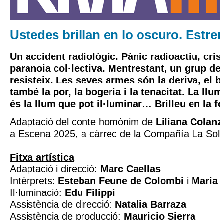
Ustedes brillan en lo oscuro. Estren
Un accident radiològic. Pànic radioactiu, cris
paranoia col·lectiva. Mentrestant, un grup d
resisteix. Les seves armes són la deriva, el ba
també la por, la bogeria i la tenacitat. La ll
és la llum que pot il·luminar… Brilleu en la 
Adaptació del conte homònim de
Liliana Colan
a Escena 2025, a càrrec de la Compañía La So
Fitxa artística
Adaptació i direcció:
Marc Caellas
Intèrprets:
Esteban Feune de Colombi
i
Maria
Il·luminació:
Edu Filippi
Assistència de direcció:
Natalia Barraza
Assistència de producció:
Mauricio Sierra