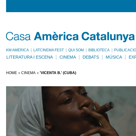
KM AMÈRICA
LATCINEMA FEST
QUI SOM
BIBLIOTECA
PUBLICACI
LITERATURA I ESCENA
CINEMA
DEBATS
MÚSICA
EX
HOME
CINEMA
'VICENTA B.' (CUBA)