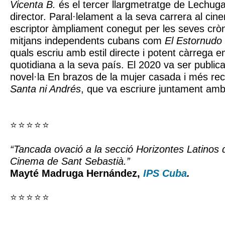
Vicenta B.
és el tercer llargmetratge de Lechuga
director. Paral·lelament a la seva carrera al ci
escriptor àmpliament conegut per les seves crò
mitjans independents cubans com
El Estornudo
quals escriu amb estil directe i potent càrrega e
quotidiana a la seva país. El 2020 va ser public
novel·la En brazos de la mujer casada i més re
Santa ni Andrés
, que va escriure juntament am
⭐ ⭐ ⭐ ⭐ ⭐
“Tancada ovació a la secció Horizontes Latinos d
Cinema de Sant Sebastià.”
Mayté Madruga Hernández,
IPS Cuba
.
⭐ ⭐ ⭐ ⭐ ⭐