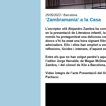
25/05/2023 / Barcelona
‘Zambramania’ a la Casa
L’escriptor xilè Alejandro Zambra ha con
en la presentació de
Literatura infantil
, l
només ha protagonitzat una deliciosa co
doncs s’hi ha estat una hora signant llibr
admiradors. Ells i elles han omplert a ves
reflexions, lúcides i intenses, d’aquest e
Entre els que no han volgut perdre’s aque
l’editor Jorge Herralde; de Megan McDowel
Zambra, i del cònsol de Xile a Barcelona
Video íntegre de l’acte Presentació del ll
Pacheco: