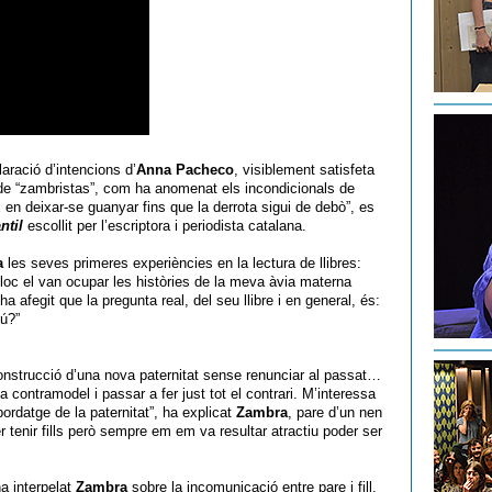
ració d’intencions d’
Anna Pacheco
, visiblement satisfeta
 de “zambristas”, com ha anomenat els incondicionals de
ix en deixar-se guanyar fins que la derrota sigui de debò”, es
ntil
escollit per l’escriptora i periodista catalana.
a
les seves primeres experiències en la lectura de llibres:
lloc el van ocupar les històries de la meva àvia materna
ha afegit que la pregunta real, del seu llibre i en general, és:
ú?”
onstrucció d’una nova paternitat sense renunciar al passat…
a contramodel i passar a fer just tot el contrari. M’interessa
abordatge de la paternitat”, ha explicat
Zambra
, pare d’un nen
r tenir fills però sempre em em va resultar atractiu poder ser
a interpelat
Zambra
sobre la incomunicació entre pare i fill.