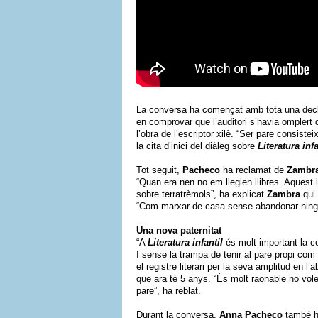
La conversa ha començat amb tota una decla
en comprovar que l’auditori s’havia omplert
l’obra de l’escriptor xilè. “Ser pare consiste
la cita d’inici del diàleg sobre
Literatura infa
Tot seguit,
Pacheco
ha reclamat de
Zambr
“Quan era nen no em llegien llibres. Aquest 
sobre terratrèmols”, ha explicat
Zambra
qui 
“Com marxar de casa sense abandonar ning
Una nova paternitat
“A
Literatura infantil
és molt important la c
I sense la trampa de tenir al pare propi com 
el registre literari per la seva amplitud en l’
que ara té 5 anys. “És molt raonable no vole
pare”, ha reblat.
Durant la conversa,
Anna Pacheco
també h