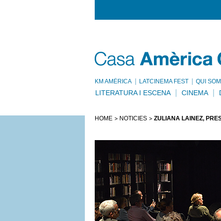
KM AMÈRICA
LATCINEMA FEST
QUI SOM
LITERATURA I ESCENA
CINEMA
HOME
NOTÍCIES
ZULIANA LAINEZ, PRE