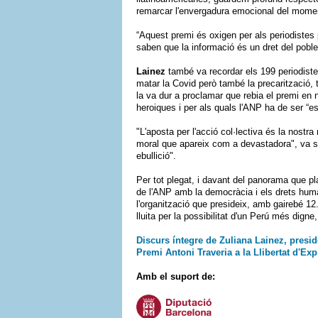
remarcar l'envergadura emocional del mome
“Aquest premi és oxigen per als periodistes pe
saben que la informació és un dret del poble”
Lainez
també va recordar els 199 periodiste
matar la Covid però també la precarització, 
la va dur a proclamar que rebia el premi en
heroiques i per als quals l'ANP ha de ser “e
"L'aposta per l'acció col·lectiva és la nostra
moral que apareix com a devastadora", va sub
ebullició".
Per tot plegat, i davant del panorama que pl
de l'ANP amb la democràcia i els drets huma
l'organització que presideix, amb gairebé 12.0
lluita per la possibilitat d'un Perú més digne,
Discurs íntegre de Zuliana Lainez, preside
Premi Antoni Traveria a la Llibertat d'Ex
Amb el suport de: