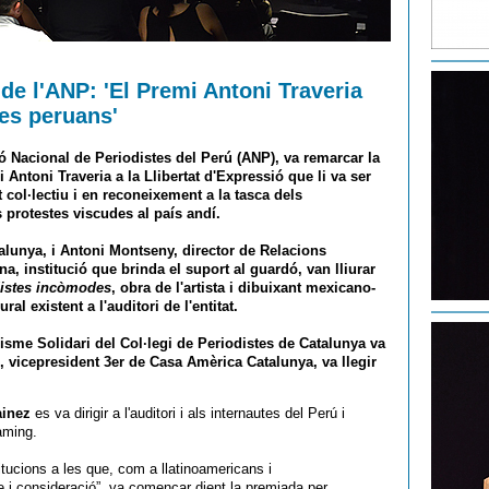
 de l'ANP: 'El Premi Antoni Traveria
tes peruans'
ó Nacional de Periodistes del Perú (ANP), va remarcar la
ntoni Traveria a la Llibertat d'Expressió que li va ser
t col·lectiu i en reconeixement a la tasca dels
protestes viscudes al país andí.
alunya, i Antoni Montseny, director de Relacions
a, institució que brinda el suport al guardó, van lliurar
istes incòmodes
, obra de l'artista i dibuixant mexicano-
ral existent a l'auditori de l'entitat.
isme Solidari del Col·legi de Periodistes de Catalunya va
s, vicepresident 3er de Casa Amèrica Catalunya, va llegir
ainez
es va dirigir a l'auditori i als internautes del Perú i
aming.
tucions a les que, com a llatinoamericans i
 i consideració”, va començar dient la premiada per