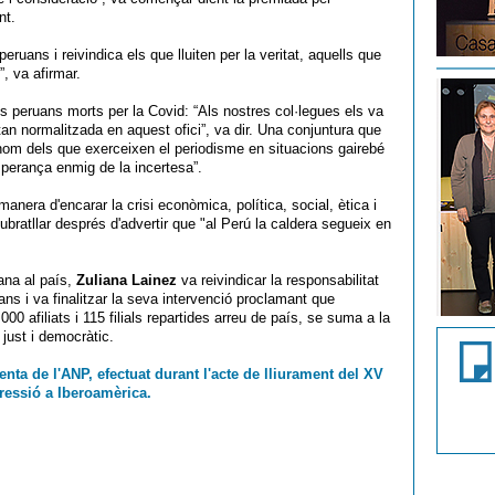
nt.
ruans i reivindica els que lluiten per la veritat, aquells que
, va afirmar.
s peruans morts per la Covid: “Als nostres col·legues els va
tan normalitzada en aquest ofici”, va dir. Una conjuntura que
 nom dels que exerceixen el periodisme en situacions gairebé
sperança enmig de la incertesa”.
 manera d'encarar la crisi econòmica, política, social, ètica i
ratllar després d'advertir que "al Perú la caldera segueix en
ana al país,
Zuliana Lainez
va reivindicar la responsabilitat
ns i va finalitzar la seva intervenció proclamant que
00 afiliats i 115 filials repartides arreu de país, se suma a la
 just i democràtic.
nta de l'ANP, efectuat durant l'acte de lliurament del XV
pressió a Iberoamèrica.