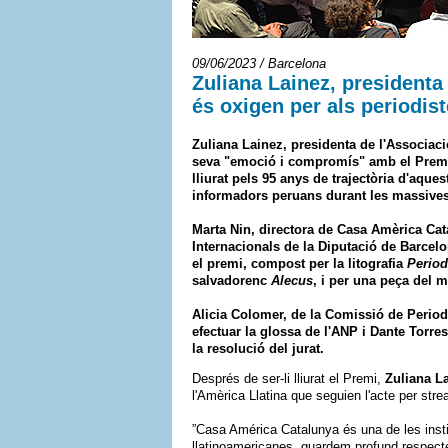
09/06/2023 / Barcelona
Zuliana Lainez, presidenta
és oxigen per als periodis
Zuliana Lainez, presidenta de l'Associaci
seva "emoció i compromís" amb el Premi A
lliurat pels 95 anys de trajectòria d'aques
informadors peruans durant les massives 
Marta Nin, directora de Casa Amèrica Cat
Internacionals de la Diputació de Barcelon
el premi, compost per la litografia
Period
salvadorenc
Alecus
, i per una peça del mu
Alicia Colomer, de la Comissió de Period
efectuar la glossa de l'ANP i Dante Torre
la resolució del jurat.
Després de ser-li lliurat el Premi,
Zuliana L
l'Amèrica Llatina que seguien l'acte per stre
”Casa América Catalunya és una de les insti
llatinoamericanes, guardem profund respecte