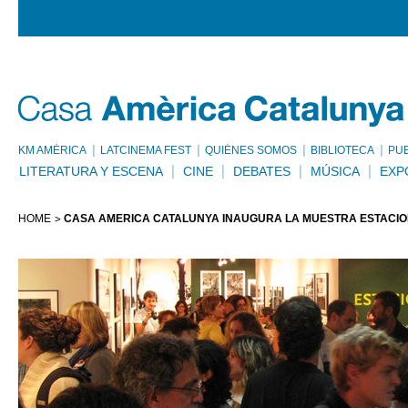
KM AMÈRICA
LATCINEMA FEST
QUIÉNES SOMOS
BIBLIOTECA
PU
LITERATURA Y ESCENA
CINE
DEBATES
MÚSICA
EXP
HOME
CASA AMÈRICA CATALUNYA INAUGURA LA MUESTRA ESTACI