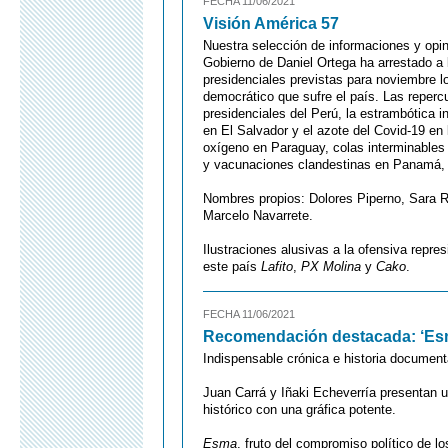
FECHA 11/06/2021
Visión América 57
Nuestra selección de informaciones y opi
Gobierno de Daniel Ortega ha arrestado a 
presidenciales previstas para noviembre lo
democrático que sufre el país. Las repercu
presidenciales del Perú, la estrambótica in
en El Salvador y el azote del Covid-19 en 
oxígeno en Paraguay, colas interminables
y vacunaciones clandestinas en Panamá, 
Nombres propios: Dolores Piperno, Sara Ro
Marcelo Navarrete.
Ilustraciones alusivas a la ofensiva repre
este país
Lafito
,
PX Molina
y
Cako
.
FECHA 11/06/2021
Recomendación destacada: ‘Esma
Indispensable crónica e historia document
Juan Carrá y Iñaki Echeverría presentan 
histórico con una gráfica potente.
Esma
, fruto del compromiso político de lo