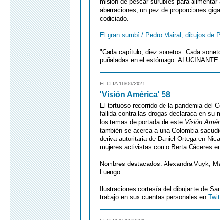
misión de pescar surubíes para alimentar a
aberraciones, un pez de proporciones gig
codiciado.
El gran surubí / Pedro Mairal; dibujos de
"Cada capítulo, diez sonetos. Cada sonet
puñaladas en el estómago. ALUCINANTE."
FECHA 18/06/2021
'Visión América' 58
El tortuoso recorrido de la pandemia del C
fallida contra las drogas declarada en s
los temas de portada de este
Visión Amér
también se acerca a una Colombia sacudida
deriva autoritaria de Daniel Ortega en Nic
mujeres activistas como Berta Cáceres e
Nombres destacados: Alexandra Vuyk, Man
Luengo.
Ilustraciones cortesía del dibujante de S
trabajo en sus cuentas personales en
Twit