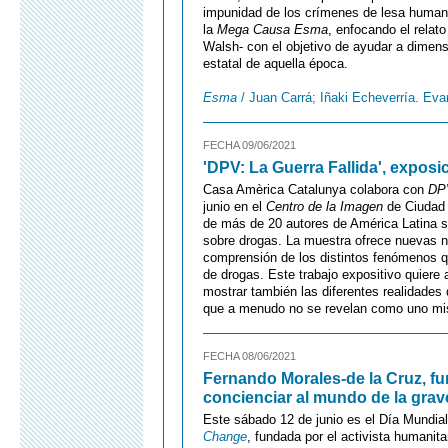
impunidad de los crímenes de lesa humanida
la
Mega Causa Esma
, enfocando el rela
Walsh- con el objetivo de ayudar a dimensi
estatal de aquella época.
Esma
/ Juan Carrá; Iñaki Echeverría. Evar
FECHA 09/06/2021
'DPV: La Guerra Fallida', exposi
Casa Amèrica Catalunya colabora con
DPV
junio en el
Centro de la Imagen
de Ciudad 
de más de 20 autores de América Latina so
sobre drogas. La muestra ofrece nuevas na
comprensión de los distintos fenómenos q
de drogas. Este trabajo expositivo quiere 
mostrar también las diferentes realidade
que a menudo no se revelan como uno m
FECHA 08/06/2021
Fernando Morales-de la Cruz, f
concienciar al mundo de la grave
Este sábado 12 de junio es el Día Mundial 
Change
, fundada por el activista humanit