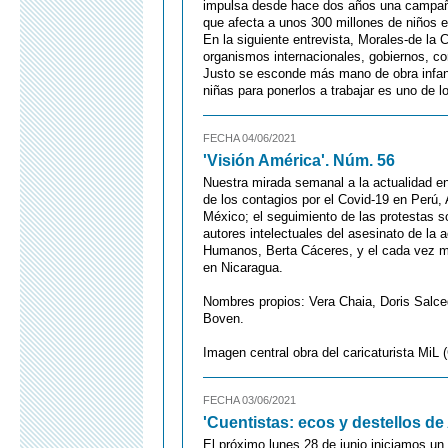
impulsa desde hace dos años una campaña 
que afecta a unos 300 millones de niños e
En la siguiente entrevista, Morales-de la C
organismos internacionales, gobiernos, c
Justo se esconde más mano de obra infanti
niñas para ponerlos a trabajar es uno de 
FECHA 04/06/2021
'Visión América'. Núm. 56
Nuestra mirada semanal a la actualidad e
de los contagios por el Covid-19 en Perú, 
México; el seguimiento de las protestas so
autores intelectuales del asesinato de la
Humanos, Berta Cáceres, y el cada vez más
en Nicaragua.
Nombres propios: Vera Chaia, Doris Salced
Boven.
Imagen central obra del caricaturista MiL 
FECHA 03/06/2021
'Cuentistas: ecos y destellos de
El próximo lunes 28 de junio iniciamos un 