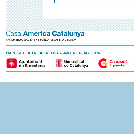
C/CÒRSEGA 299, ENTRESUELO. 08008 BARCELONA
PATRONATO DE LA FUNDACIÓN CASA AMÈRICA CATALUNYA