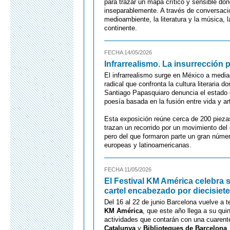
para trazar un mapa crítico y sensible don
inseparablemente. A través de conversacio
medioambiente, la literatura y la música, 
continente.
FECHA 14/05/2026
Infrarrealismo. La insurrección
El infrarrealismo surge en México a medi
radical que confronta la cultura literaria 
Santiago Papasquiaro denuncia el estado 
poesía basada en la fusión entre vida y ar
Esta exposición reúne cerca de 200 piezas
trazan un recorrido por un movimiento del
pero del que formaron parte un gran núme
europeas y latinoamericanas.
FECHA 11/05/2026
El Festival KM América celebra s
cartel encabezado por diecisiete
Del 16 al 22 de junio Barcelona vuelve a te
KM América
, que este año llega a su qu
actividades que contarán con una cuarent
Catalunya
y
Biblioteques de Barcelona
,