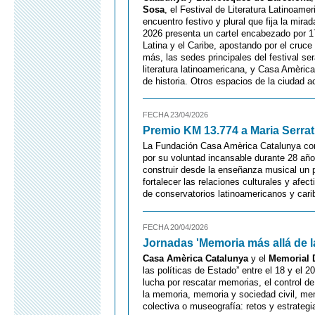
Sosa
, el Festival de Literatura Latinoa
encuentro festivo y plural que fija la mi
2026 presenta un cartel encabezado por 17 
Latina y el Caribe, apostando por el cruce
más, las sedes principales del festival se
literatura latinoamericana, y Casa Amèric
de historia. Otros espacios de la ciudad 
FECHA 23/04/2026
Premio KM 13.774 a Maria Serrat
La Fundación Casa Amèrica Catalunya co
por su voluntad incansable durante 28 año
construir desde la enseñanza musical un pu
fortalecer las relaciones culturales y afec
de conservatorios latinoamericanos y cari
FECHA 20/04/2026
Jornadas 'Memoria más allá de la
Casa Amèrica Catalunya
y el
Memorial 
las políticas de Estado” entre el 18 y el 
lucha por rescatar memorias, el control de
la memoria, memoria y sociedad civil, mem
colectiva o museografía: retos y estrategi