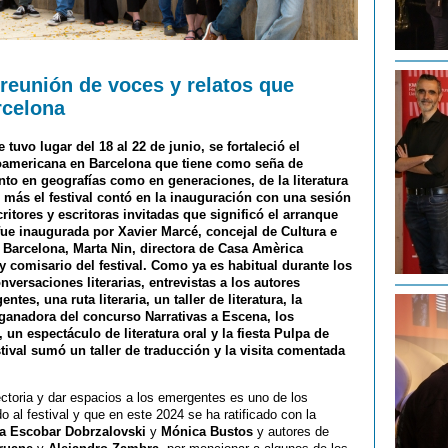
 reunión de voces y relatos que
rcelona
tuvo lugar del 18 al 22 de junio, se fortaleció el
tinoamericana en Barcelona que tiene como seña de
nto en geografías como en generaciones, de la literatura
más el festival contó en la inauguración con una sesión
critores y escritoras invitadas que significó el arranque
fue inaugurada por Xavier Marcé, concejal de Cultura e
 Barcelona, Marta Nin, directora de Casa Amèrica
y comisario del festival. Como ya es habitual durante los
nversaciones literarias, entrevistas a los autores
es, una ruta literaria, un taller de literatura, la
a ganadora del concurso Narrativas a Escena, los
n espectáculo de literatura oral y la fiesta Pulpa de
val sumó un taller de traducción y la visita comentada
ctoria y dar espacios a los emergentes es uno de los
 al festival y que en este 2024 se ha ratificado con la
la Escobar Dobrzalovski
y
Mónica Bustos
y autores de