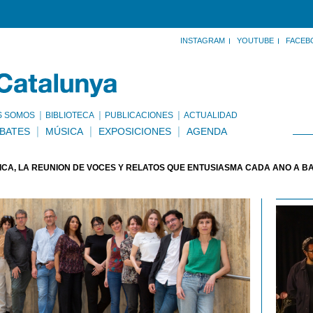
INSTAGRAM
YOUTUBE
FACEB
S SOMOS
BIBLIOTECA
PUBLICACIONES
ACTUALIDAD
BATES
MÚSICA
EXPOSICIONES
AGENDA
RICA, LA REUNIÓN DE VOCES Y RELATOS QUE ENTUSIASMA CADA AÑO A 