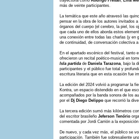
trayectoria como
Rodrigo Fresán
,
Lina Me
más de veinte participantes.
La temática que este año atravesó las quinc
pensar en la obra de los autores invitados 
órganos del cuerpo (el cerebro, la piel, los 
que cada uno de ellos aborda estos elemento
una conexión entre todas las charlas (y en 
de continuidad, de conversación colectiva a 
En el apartado escénico del festival, tanto e
ofrecieron un recital poético-musical en tor
Isla partida
de
Daniela Tarazona
, bajo la 
participantes y el público fue total y profun
escritura literaria que en esta ocasión fue im
La edición del 2024 volvió a programar la fi
Kontra, un espacio distendido en el que escr
acompañados por la banda sonora de los aut
por el
Dj Diego Delippo
que recorrió la div
La tercera edición sumó más kilómetros con l
del escritor brasileño
Jeferson Tenório
orga
comentada por Jordi Carrión a la exposició
De nuevo, y cada vez más, el público se vo
participación. También fue sobresaliente un