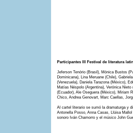
Participantes III Festival de literatura 
Jeferson Tenório (Brasil), Mónica Bustos (P
Dominicana), Lina Meruane (Chile), Gabriel
(Venezuela), Daniela Tarazona (México), Ed
Matías Néspolo (Argentina), Verónica Nieto
(Ecuador), Ale Oseguera (México), Miriam R
Chico, Andrea Genovart, Marc Caellas, Jorge
Al cartel literario se sumó la dramaturga y d
Antonella Posso, Anna Casas, Llüisa Mallol 
sonoro Iván Chamorro y el músico John Gue