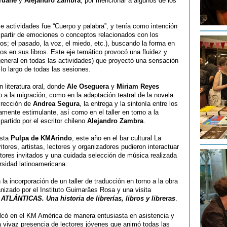
ruane
y
Alejandro Zambra
, por mencionar a algunos de los
e actividades fue “Cuerpo y palabra”, y tenía como intención
a partir de emociones o conceptos relacionados con los
ojos; el pasado, la voz, el miedo, etc.), buscando la forma en
s en sus libros. Este eje temático provocó una fluidez y
general en todas las actividades) que proyectó una sensación
lo largo de todas las sesiones.
n literatura oral, donde
Ale Oseguera
y
Miriam Reyes
no a la migración, como en la adaptación teatral de la novela
dirección de
Andrea Segura
, la entrega y la sintonía entre los
damente estimulante, así como en el taller en torno a la
partido por el escritor chileno
Alejandro Zambra
.
esta
Pulpa de KMArindo
, este año en el bar cultural La
itores, artistas, lectores y organizadores pudieron interactuar
ores invitados y una cuidada selección de música realizada
ersidad latinoamericana.
a incorporación de un taller de traducción en torno a la obra
nizado por el Instituto Guimarães Rosa y una visita
n
ATLÁNTICAS. Una historia de librerías, libros y libreras
.
lcó en el KM Amèrica de manera entusiasta en asistencia y
a vivaz presencia de lectores jóvenes que animó todas las