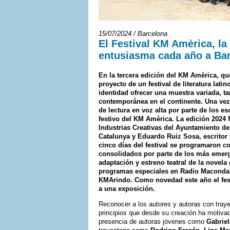
15/07/2024 / Barcelona
El Festival KM Amèrica, la
entusiasma cada año a Ba
En la tercera edición del KM Amèrica, que 
proyecto de un festival de literatura la
identidad ofrecer una muestra variada, ta
contemporánea en el continente. Una vez 
de lectura en voz alta por parte de los es
festivo del KM Amèrica. La edición 2024 
Industrias Creativas del Ayuntamiento de
Catalunya y Eduardo Ruiz Sosa, escritor 
cinco días del festival se programaron co
consolidados por parte de los más emergent
adaptación y estreno teatral de la novel
programas especiales en Radio Maconda, u
KMArindo. Como novedad este año el festi
a una exposición.
Reconocer a los autores y autoras con traye
principios que desde su creación ha motivado
presencia de autoras jóvenes como
Gabrie