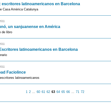
: escritores latinoamericanos en Barcelona
de Casa Amèrica Catalunya
2011
nó, un sanjuanense en América
 de libro
2011
 Escritores latinoamericanos en Barcelona
erario
2011
ad Faciolince
escritores latinoamericanos
1
2
...
60
61
62
63
64
65
66
...
71
72