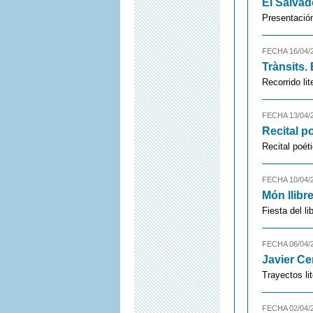
El Salvad
Presentación 
FECHA 16/04/
Trànsits.
Recorrido lit
FECHA 13/04/
Recital p
Recital poét
FECHA 10/04/
Món llibr
Fiesta del l
FECHA 06/04/
Javier Ce
Trayectos lit
FECHA 02/04/