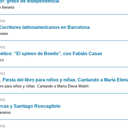
or: gritos de independencia
literaria
2011
 Escritores latinoamericanos en Barcelona
erario
2011
oético: “El spleen de Boedo”, con Fabián Casas
ico
2011
e. Fiesta del libro para niños y niñas. Cantando a María Ele
ibro para niños y niñas. Cantando a María Elena Walsh
2011
rcas y Santiago Roncagliolo
erarios
2011