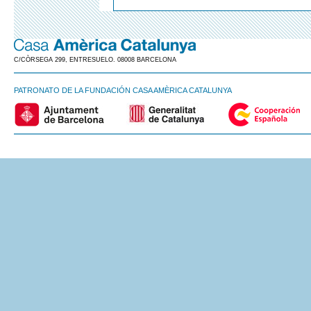
C/CÒRSEGA 299, ENTRESUELO. 08008 BARCELONA
PATRONATO DE LA FUNDACIÓN CASA AMÈRICA CATALUNYA