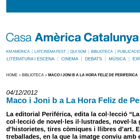
KM AMÈRICA
LATCINEMA FEST
QUI SOM
BIBLIOTECA
PUBLICACI
LITERATURA I ESCENA
CINEMA
DEBATS
MÚSICA
EX
HOME
BIBLIOTECA
MACO I JONI B A LA HORA FELIZ DE PERIFÉRICA
04/12/2012
Maco i Joni b a La Hora Feliz de Per
La editorial Periférica, edita la col·lecció “L
col·lecció de novel·les il·lustrades, novel·la
d’historietes, tires còmiques i llibres d’art. 
treballades, en la que la imatge conviu amb 