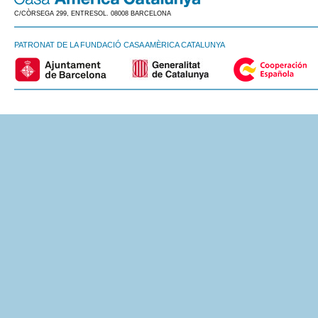
C/CÒRSEGA 299, ENTRESOL. 08008 BARCELONA
PATRONAT DE LA FUNDACIÓ CASA AMÈRICA CATALUNYA