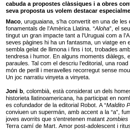
cabuda a propostes clàssiques i a obres con
seva proposta us volem destacar especialmen
Maco
, uruguaiana, s’ha convertit en una de les 
fonamentals de l’Amèrica Llatina. “
Aloha
”, el se
tingut un gran impacte tant a l’Uruguai com a l’A
seves pàgines hi ha un fantasma, un viatge en 
sembla gelat de llimona i fins i tot, trobades amb
tendresa i humor. En alguns moments diàlegs, e
paraules. Tal com el descriu l’editorial, una road
món de perill i meravelles recorregut sense mou
Un joc narratiu vinyeta a vinyeta.
Joni b
, colombià, està considerat un dels home
historieta llatinoamericana, ha participat en no
es cofundador de la editorial Robot. A “
Maldito P
conviuen un supermán, amb accent a la “a”, fuma
joves avorrits que s’entretenen matant
zombies
Terra camí de Mart. Amor post-adolescent i ritus