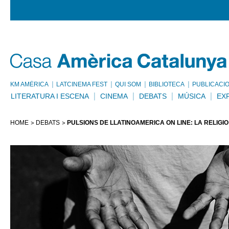
KM AMÈRICA
LATCINEMA FEST
QUI SOM
BIBLIOTECA
PUBLICACI
LITERATURA I ESCENA
CINEMA
DEBATS
MÚSICA
EX
HOME
DEBATS
PULSIONS DE LLATINOAMÈRICA ON LINE: LA RELIGI