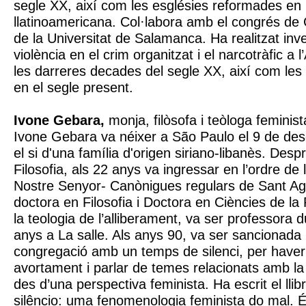
segle XX, així com les esglésies reformades en l
llatinoamericana. Col·labora amb el congrés de 
de la Universitat de Salamanca. Ha realitzat inv
violència en el crim organitzat i el narcotràfic a 
les darreres decades del segle XX, així com les
en el segle present.
Ivone Gebara,
monja, filòsofa i teòloga feminista
Ivone Gebara va néixer a São Paulo el 9 de d
el si d'una família d'origen siriano-libanès. Des
Filosofia, als 22 anys va ingressar en l’ordre d
Nostre Senyor- Canònigues regulars de Sant Agu
doctora en Filosofia i Doctora en Ciències de la
la teologia de l’alliberament, va ser professora 
anys a La salle. Als anys 90, va ser sancionada 
congregació amb un temps de silenci, per haver
avortament i parlar de temes relacionats amb la 
des d’una perspectiva feminista. Ha escrit el ll
silêncio: uma fenomenologia feminista do mal. 