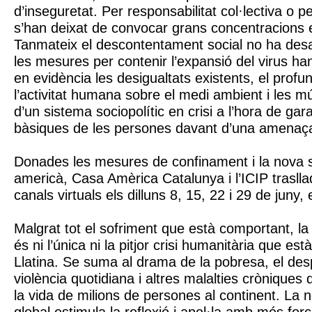
d’inseguretat. Per responsabilitat col·lectiva o pe
s’han deixat de convocar grans concentracions en
Tanmateix el descontentament social no ha desap
les mesures per contenir l’expansió del virus h
en evidència les desigualtats existents, el prof
l’activitat humana sobre el medi ambient i les mú
d’un sistema sociopolític en crisi a l’hora de gara
bàsiques de les persones davant d’una amenaça 
Donades les mesures de confinament i la nova si
americà, Casa Amèrica Catalunya i l’ICIP traslla
canals virtuals els dilluns 8, 15, 22 i 29 de juny,
Malgrat tot el sofriment que està comportant, la
és ni l’única ni la pitjor crisi humanitària que est
Llatina. Se suma al drama de la pobresa, el des
violència quotidiana i altres malalties cròniqu
la vida de milions de persones al continent. La 