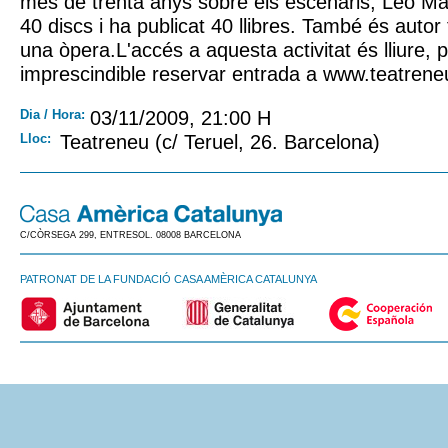
més de trenta anys sobre els escenaris, Leo Mas
40 discs i ha publicat 40 llibres. També és autor 
una òpera.L'accés a aquesta activitat és lliure, 
imprescindible reservar entrada a www.teatren
Dia / Hora:
03/11/2009, 21:00 H
Lloc:
Teatreneu (c/ Teruel, 26. Barcelona)
C/CÒRSEGA 299, ENTRESOL. 08008 BARCELONA
PATRONAT DE LA FUNDACIÓ CASA AMÈRICA CATALUNYA