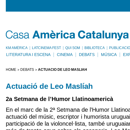
KM AMÈRICA
LATCINEMA FEST
QUI SOM
BIBLIOTECA
PUBLICACI
LITERATURA I ESCENA
CINEMA
DEBATS
MÚSICA
EX
HOME
DEBATS
ACTUACIÓ DE LEO MASLÍAH
Actuació de Leo Maslíah
2a Setmana de l’Humor Llatinoamericà
En el marc de la 2ª Setmana de l’Humor Llatinoa
actuació del músic, escriptor i humorista urugu
participació de la violoncel·lista, també uruguai